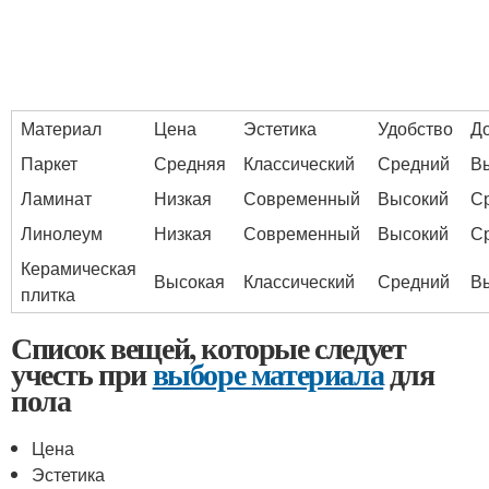
Материал
Цена
Эстетика
Удобство
До
Паркет
Средняя
Классический
Средний
В
Ламинат
Низкая
Современный
Высокий
С
Линолеум
Низкая
Современный
Высокий
С
Керамическая
Высокая
Классический
Средний
В
плитка
Список вещей, которые следует
учесть при
выборе материала
для
пола
Цена
Эстетика