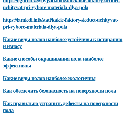
https://ogorod.zelynyjsad.info/stati/kakie-faktory-sleduet-
uchityvat-pri-vybore-materiala-dlya-pola
https://iamledi.info/stati/kakie-faktory-sleduet-uchityvat-
pri-vybore-materiala-dlya-pola
Какие виды полов наиболее устойчивы к истиранию
и износу
Какие способы окрашивания пола наиболее
эффективны
Какие виды полов наиболее экологичны
Как обеспечить безопасность на поверхности пола
Как правильно устранить дефекты на поверхности
пола