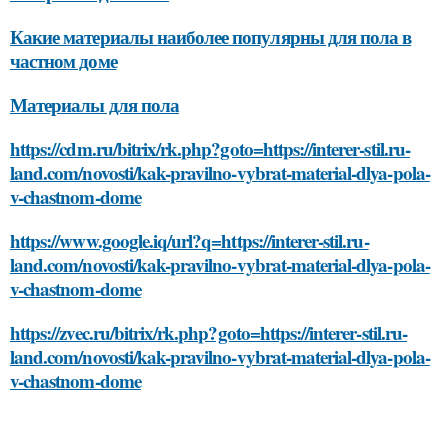
Какие материалы наиболее популярны для пола в
частном доме
Материалы для пола
https://cdm.ru/bitrix/rk.php?goto=https://interer-stil.ru-
land.com/novosti/kak-pravilno-vybrat-material-dlya-pola-
v-chastnom-dome
https://www.google.iq/url?q=https://interer-stil.ru-
land.com/novosti/kak-pravilno-vybrat-material-dlya-pola-
v-chastnom-dome
https://zvec.ru/bitrix/rk.php?goto=https://interer-stil.ru-
land.com/novosti/kak-pravilno-vybrat-material-dlya-pola-
v-chastnom-dome