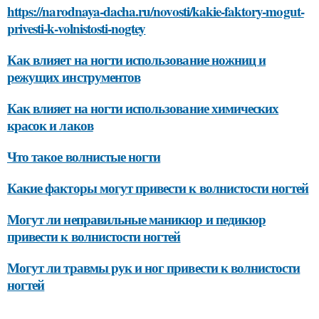
https://narodnaya-dacha.ru/novosti/kakie-faktory-mogut-
privesti-k-volnistosti-nogtey
Как влияет на ногти использование ножниц и
режущих инструментов
Как влияет на ногти использование химических
красок и лаков
Что такое волнистые ногти
Какие факторы могут привести к волнистости ногтей
Могут ли неправильные маникюр и педикюр
привести к волнистости ногтей
Могут ли травмы рук и ног привести к волнистости
ногтей