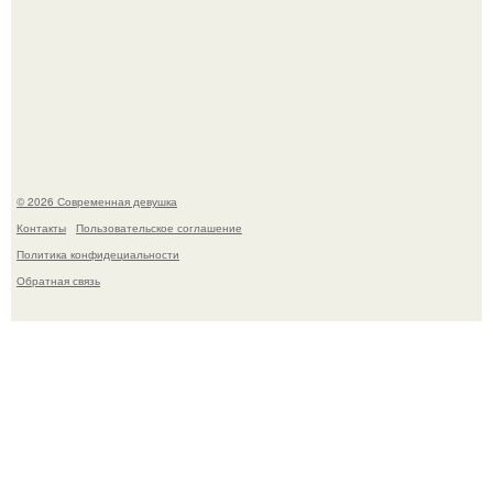
Спустя годы актеры хоррора "Тело Дженнифер" сильно
изменились, пройдя путь от подростковых кумиров до
мировых звезд.
© 2026 Современная девушка
Контакты
Пользовательское соглашение
Политика конфидециальности
Обратная связь