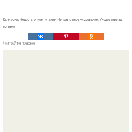
Категории:
Недостаточное питание
,
Неправильное уходование
,
Уходование за
ногтями
Читайте также
Как исправить огрехи маникюра на ногтях, покрытых
акрилом