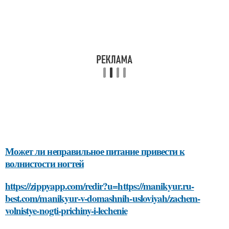
Может ли неправильное питание привести к
волнистости ногтей
https://zippyapp.com/redir?u=https://manikyur.ru-
best.com/manikyur-v-domashnih-usloviyah/zachem-
volnistye-nogti-prichiny-i-lechenie