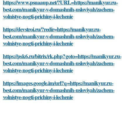
https://www.psuaaup.net/?URL=https://manikyur.ru-
best.com/manikyur-v-domashnih-usloviyah/zachem-
volnistye-nogti-prichiny-i-lechenie
https://devstroi.ru/?redir=https://manikyur.ru-
best.com/manikyur-v-domashnih-usloviyah/zachem-
volnistye-nogti-prichiny-i-lechenie
https://psk6.ru/bitrix/rk.php?goto=https://manikyur.ru-
best.com/manikyur-v-domashnih-usloviyah/zachem-
volnistye-nogti-prichiny-i-lechenie
https://images.google.im/url?q=https://manikyur.ru-
best.com/manikyur-v-domashnih-usloviyah/zachem-
volnistye-nogti-prichiny-i-lechenie