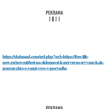
https://elahmad.com/url.php?url=https://free-life-
now.ru/novosti/test-na-sklonnost-k-nervnym-sryvam-kak-
ponyat-chto-s-vami-vsyo-v-poryadke