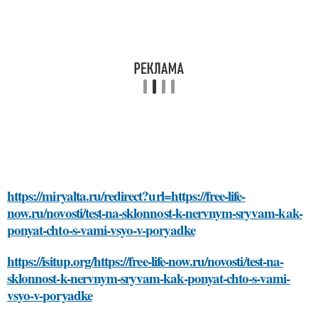
https://miryalta.ru/redirect?url=https://free-life-
now.ru/novosti/test-na-sklonnost-k-nervnym-sryvam-kak-
ponyat-chto-s-vami-vsyo-v-poryadke
https://isitup.org/https://free-life-now.ru/novosti/test-na-
sklonnost-k-nervnym-sryvam-kak-ponyat-chto-s-vami-
vsyo-v-poryadke