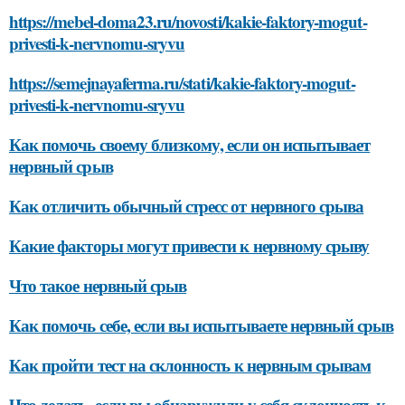
https://mebel-doma23.ru/novosti/kakie-faktory-mogut-
privesti-k-nervnomu-sryvu
https://semejnayaferma.ru/stati/kakie-faktory-mogut-
privesti-k-nervnomu-sryvu
Как помочь своему близкому, если он испытывает
нервный срыв
Как отличить обычный стресс от нервного срыва
Какие факторы могут привести к нервному срыву
Что такое нервный срыв
Как помочь себе, если вы испытываете нервный срыв
Как пройти тест на склонность к нервным срывам
Что делать, если вы обнаружили у себя склонность к