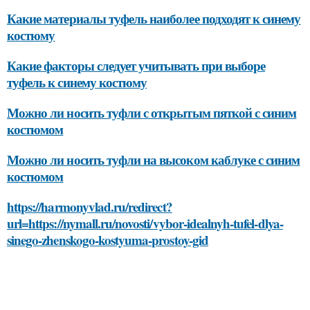
Какие материалы туфель наиболее подходят к синему
костюму
Какие факторы следует учитывать при выборе
туфель к синему костюму
Можно ли носить туфли с открытым пяткой с синим
костюмом
Можно ли носить туфли на высоком каблуке с синим
костюмом
https://harmonyvlad.ru/redirect?
url=https://nymall.ru/novosti/vybor-idealnyh-tufel-dlya-
sinego-zhenskogo-kostyuma-prostoy-gid