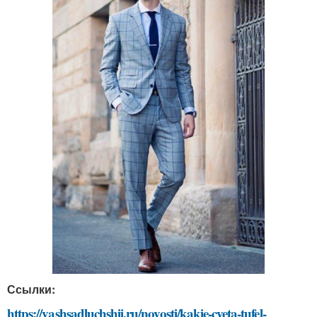
Ссылки:
https://vashsadluchshij.ru/novosti/kakie-cveta-tufel-