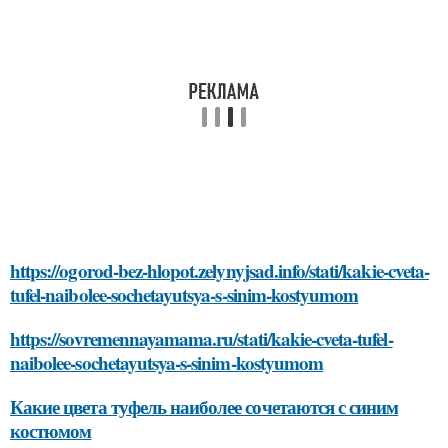
https://ogorod-bez-hlopot.zelynyjsad.info/stati/kakie-cveta-
tufel-naibolee-sochetayutsya-s-sinim-kostyumom
https://sovremennayamama.ru/stati/kakie-cveta-tufel-
naibolee-sochetayutsya-s-sinim-kostyumom
Какие цвета туфель наиболее сочетаются с синим
костюмом