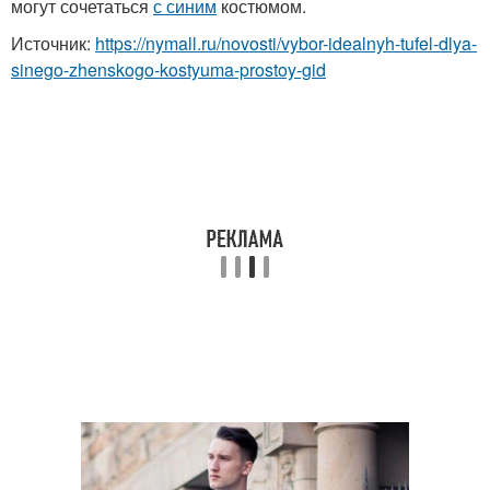
могут сочетаться
с синим
костюмом.
Источник:
https://nymall.ru/novosti/vybor-idealnyh-tufel-dlya-
sinego-zhenskogo-kostyuma-prostoy-gid