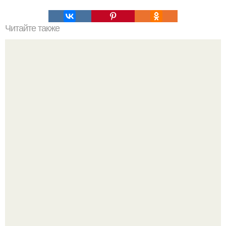
Читайте также
БЫСТРЫЕ пучки для коротких волос: что нужно знать
перед покупкой