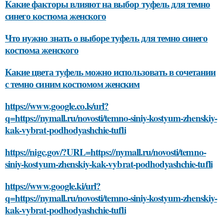
Какие факторы влияют на выбор туфель для темно
синего костюма женского
Что нужно знать о выборе туфель для темно синего
костюма женского
Какие цвета туфель можно использовать в сочетании
с темно синим костюмом женским
https://www.google.co.ls/url?
q=https://nymall.ru/novosti/temno-siniy-kostyum-zhenskiy-
kak-vybrat-podhodyashchie-tufli
https://nigc.gov/?URL=https://nymall.ru/novosti/temno-
siniy-kostyum-zhenskiy-kak-vybrat-podhodyashchie-tufli
https://www.google.ki/url?
q=https://nymall.ru/novosti/temno-siniy-kostyum-zhenskiy-
kak-vybrat-podhodyashchie-tufli