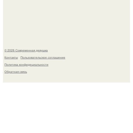
Спустя годы актеры хоррора "Тело Дженнифер" сильно
изменились, пройдя путь от подростковых кумиров до
мировых звезд.
© 2026 Современная девушка
Контакты
Пользовательское соглашение
Политика конфидециальности
Обратная связь