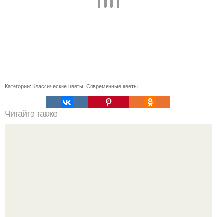
Категории:
Классические цветы
,
Современные цветы
Читайте также
БЫСТРЫЕ пучки для коротких волос: что нужно знать
перед покупкой