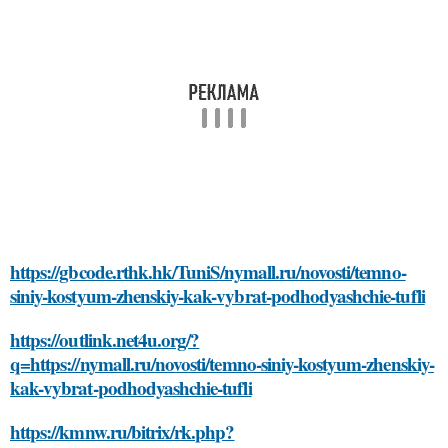
https://gbcode.rthk.hk/TuniS/nymall.ru/novosti/temno-
siniy-kostyum-zhenskiy-kak-vybrat-podhodyashchie-tufli
https://outlink.net4u.org/?
q=https://nymall.ru/novosti/temno-siniy-kostyum-zhenskiy-
kak-vybrat-podhodyashchie-tufli
https://kmnw.ru/bitrix/rk.php?