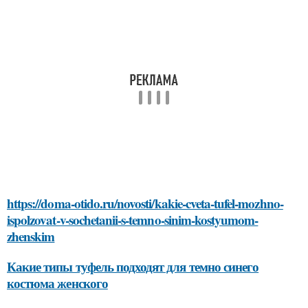
https://doma-otido.ru/novosti/kakie-cveta-tufel-mozhno-
ispolzovat-v-sochetanii-s-temno-sinim-kostyumom-
zhenskim
Какие типы туфель подходят для темно синего
костюма женского