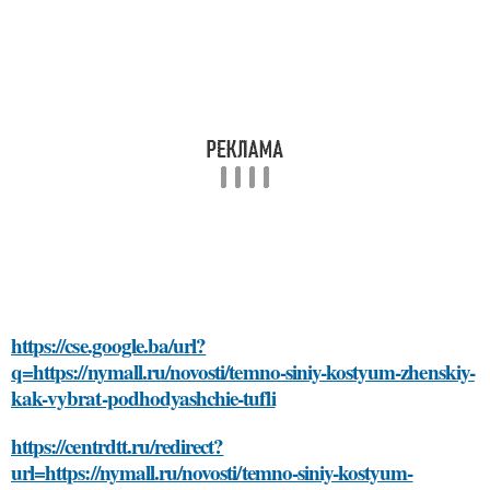
https://cse.google.ba/url?
q=https://nymall.ru/novosti/temno-siniy-kostyum-zhenskiy-
kak-vybrat-podhodyashchie-tufli
https://centrdtt.ru/redirect?
url=https://nymall.ru/novosti/temno-siniy-kostyum-