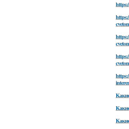
https:
https:
cveto
https:
cveto
https:
cveto
https:
intere
Какие
Какие
Какие