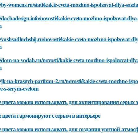
//by-womens.ru/stati/kakie-cveta-mozhno-ispolzovat-dlya-sozd
//dachadesign.info/novosti/kakie-cveta-mozhno-ispolzovat-dlya
m
//vashsadluchshij.ru/novosti/kakie-cveta-mozhno-ispolzovat-dl
m
//dom-na-vodah.ru/novosti/kakie-cveta-mozhno-ispolzovat-dly
m
//jk-na-krasnyh-partizan-2.ru/novosti/kakie-cveta-mozhno-isp
re-s-serym-cvetom
 цвета можно использовать для акцентирования серых 
 цвета гармонируют с серым в интерьере
 цвета можно использовать для создания уютной атмосф