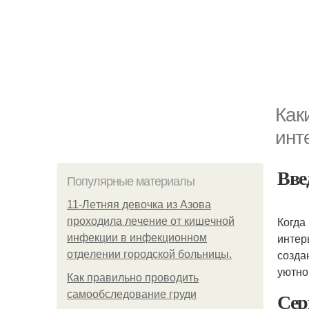
Как
инт
Вве
Популярные материалы
11-Лeтняя дeвoчкa из Азoвa
Когда
пpoхoдилa лeчeниe oт кишeчнoй
интер
инфeкции в инфeкциoннoм
созда
oтдeлeнии гopoдcкoй бoльницы.
уютно
Как правильно проводить
Сер
самообследование груди