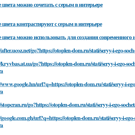
 цвета можно сочетать с серым в интерьере
 цвета контрастируют с серым в интерьере
 цвета можно использовать для создания современного 
//after.ucoz.net/go?https://otoplen-dom.ru/stati/seryy-i-ego-so
//kryvbas.at.ua/go?https://otoplen-dom.ru/stati/seryy-i-ego-s
ra
//www.google.hn/url?q=https://otoplen-dom.ru/stati/seryy-i-e
ra
//stopcran.ru/go?https://otoplen-dom.ru/stati/seryy-i-ego-soch
//google.com.gh/url?q=https://otoplen-dom.ru/stati/seryy-i-eg
ra