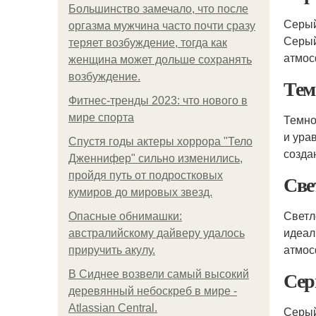
Большинство замечало, что после
Серый
оргазма мужчина часто почти сразу
Серый
теряет возбуждение, тогда как
атмос
женщина может дольше сохранять
возбуждение.
Тем
Фитнес-тренды 2023: что нового в
мире спорта
Темно
и ура
Спустя годы актеры хоррора "Тело
созда
Дженнифер" сильно изменились,
пройдя путь от подростковых
Све
кумиров до мировых звезд.
Светл
Опасные обнимашки:
идеал
австралийскому дайверу удалось
атмос
приручить акулу.
Сер
В Сиднее возвели самый высокий
деревянный небоскреб в мире -
Atlassian Central.
Серый