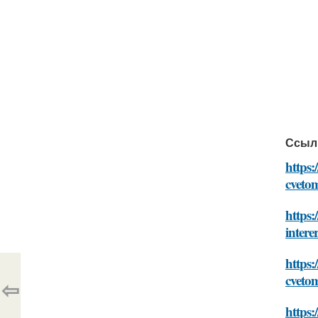
Ссыл
https:
cveto
https:
intere
https:
cveto
⇦
https: