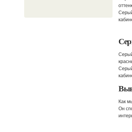
оттен
Серый
кабин
Сер
Серый
красн
Серый
кабин
Выв
Как м
Он сп
интер