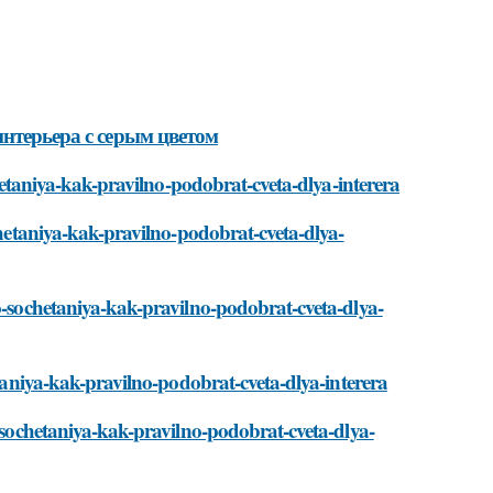
интерьера с серым цветом
chetaniya-kak-pravilno-podobrat-cveta-dlya-interera
ochetaniya-kak-pravilno-podobrat-cveta-dlya-
go-sochetaniya-kak-pravilno-podobrat-cveta-dlya-
etaniya-kak-pravilno-podobrat-cveta-dlya-interera
o-sochetaniya-kak-pravilno-podobrat-cveta-dlya-