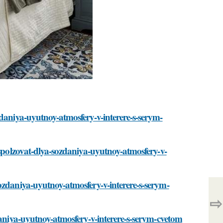
zdaniya-uyutnoy-atmosfery-v-interere-s-serym-
ispolzovat-dlya-sozdaniya-uyutnoy-atmosfery-v-
ozdaniya-uyutnoy-atmosfery-v-interere-s-serym-
⇨
daniya-uyutnoy-atmosfery-v-interere-s-serym-cvetom