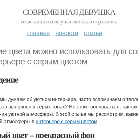
СОВРЕМЕННАЯ ДЕВУШКА
изысканная и жгучая женская страничка
главная
новости
статьи
ие цвета можно использовать для с
ерьере с серым цветом
дение
 мы думаем об уютном интерьере, часто вспоминаем о теплых
ьер выполнен в серых тонах? Не стоит волноваться, так ка
ния уютной атмосферы. В этой статье мы рассмотрим, каки
й атмосферы в
интерьере с серым цветом
.
ый цвет – прекрасный фон