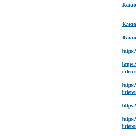
Какие
Какие
Какие
https:
https:
intere
https:
intere
https:
https:
intere