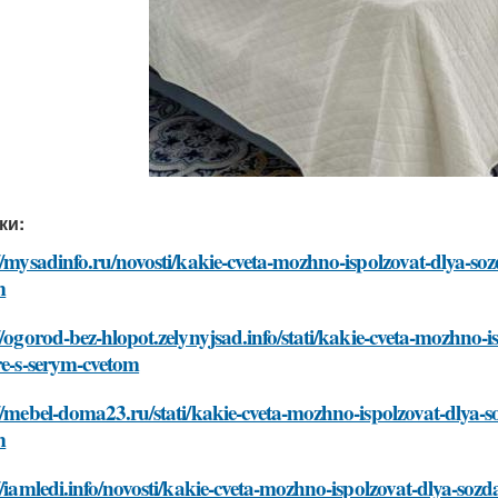
ки:
//mysadinfo.ru/novosti/kakie-cveta-mozhno-ispolzovat-dlya-so
m
//ogorod-bez-hlopot.zelynyjsad.info/stati/kakie-cveta-mozhno-
re-s-serym-cvetom
//mebel-doma23.ru/stati/kakie-cveta-mozhno-ispolzovat-dlya-s
m
//iamledi.info/novosti/kakie-cveta-mozhno-ispolzovat-dlya-soz