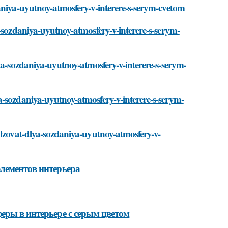
aniya-uyutnoy-atmosfery-v-interere-s-serym-cvetom
-sozdaniya-uyutnoy-atmosfery-v-interere-s-serym-
ya-sozdaniya-uyutnoy-atmosfery-v-interere-s-serym-
a-sozdaniya-uyutnoy-atmosfery-v-interere-s-serym-
olzovat-dlya-sozdaniya-uyutnoy-atmosfery-v-
элементов интерьера
еры в интерьере с серым цветом