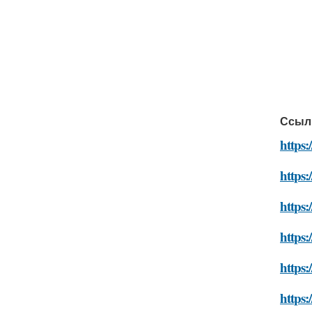
Ссыл
https:
https:
https:
https:
https:
https: