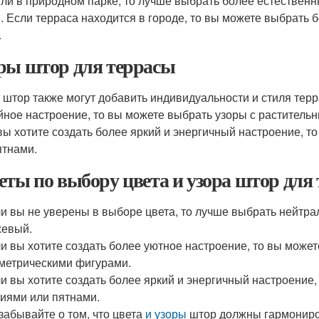
или в природном парке, то лучше выбрать более естественн
. Если терраса находится в городе, то вы можете выбрать б
.
ры штор для террасы
 штор также могут добавить индивидуальности и стиля терр
йное настроение, то вы можете выбрать узоры с раститель
вы хотите создать более яркий и энергичный настроение, 
ятнами.
еты по выбору цвета и узора штор для
и вы не уверены в выборе цвета, то лучше выбрать нейтрал
жевый.
и вы хотите создать более уютное настроение, то вы може
метрическими фигурами.
и вы хотите создать более яркий и энергичный настроение
иями или пятнами.
забывайте о том, что цвета
и узоры
штор должны гармониро