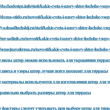
//dachadesign.info/stati/kakie-cveta-i-uzory-shtor-luchshe-vse
//doma-otido.ru/novosti/kakie-cveta-i-uzory-shtor-luchshe-vse
//vashsadluchshij.ru/stati/kakie-cveta-i-uzory-shtor-luchshe-v
//mysadinfo.ru/novosti/kakie-cveta-i-uzory-shtor-luchshe-vseg
//semejnayaferma.ru/novosti/kakie-cveta-i-uzory-shtor-luchshe
 виды штор можно использовать для украшения терра
 цвета и узоры штор лучше всего подходят для террасы
 материалы используются для изготовления штор для 
равильно выбрать размеры штор для террасы
 факторы следует учитывать при выборе штор для тер