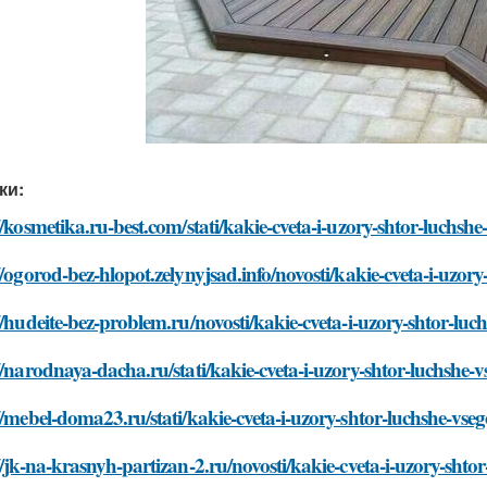
ки:
//kosmetika.ru-best.com/stati/kakie-cveta-i-uzory-shtor-luchsh
//ogorod-bez-hlopot.zelynyjsad.info/novosti/kakie-cveta-i-uzo
//hudeite-bez-problem.ru/novosti/kakie-cveta-i-uzory-shtor-lu
//narodnaya-dacha.ru/stati/kakie-cveta-i-uzory-shtor-luchshe-
//mebel-doma23.ru/stati/kakie-cveta-i-uzory-shtor-luchshe-vs
//jk-na-krasnyh-partizan-2.ru/novosti/kakie-cveta-i-uzory-sht