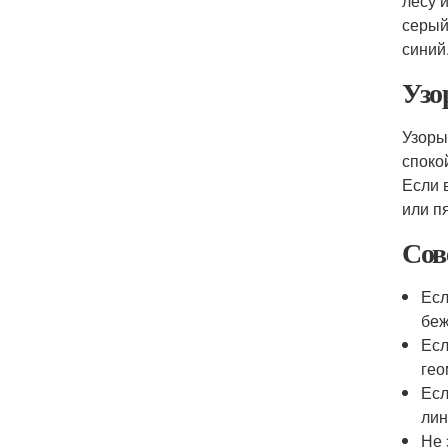
лесу 
серый
синий
Узо
Узоры
споко
Если 
или п
Сов
Есл
бе
Есл
гео
Есл
лин
Не 