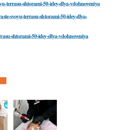
voyu-terrasu-shtorami-50-idey-dlya-vdohnoveniya
raste-svoyu-terrasu-shtorami-50-idey-dlya-
terrasu-shtorami-50-idey-dlya-vdohnoveniya