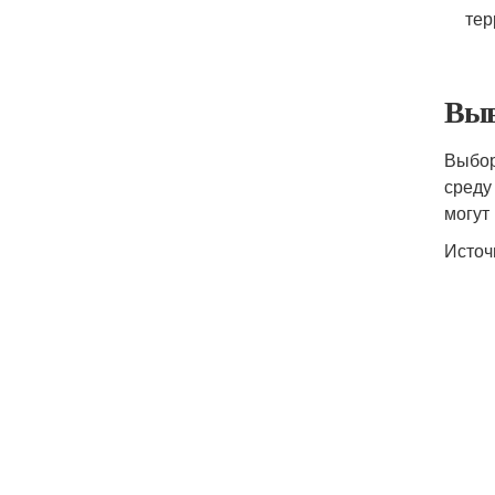
тер
Выв
Выбор
среду
могут
Источ