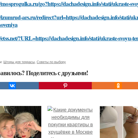
//mosprogulka.ru/go?https://dachadesign.info/stati/ukraste-s
//izumrud-ars.ru/redirect?url=https://dachadesign.info/stati/uk
oveniya
//etss.net/?URL=https://dachadesign.info/stati/ukraste-svoyu-
и:
Шторы для террасы
,
Советы по выбору
авилось? Поделитесь с друзьями!