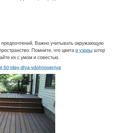
 и предпочтений. Важно учитывать окружающую
пространство. Помните, что цвета
и узоры
штор
йте их с умом и совестью.
ami-50-idey-dlya-vdohnoveniya