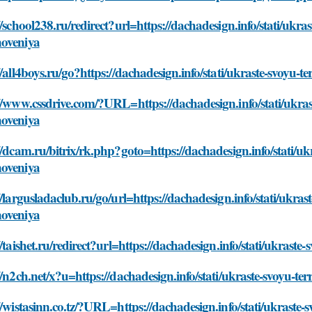
//school238.ru/redirect?url=https://dachadesign.info/stati/ukra
oveniya
//all4boys.ru/go?https://dachadesign.info/stati/ukraste-svoyu-
//www.cssdrive.com/?URL=https://dachadesign.info/stati/ukras
oveniya
//dcam.ru/bitrix/rk.php?goto=https://dachadesign.info/stati/uk
oveniya
//largusladaclub.ru/go/url=https://dachadesign.info/stati/ukras
oveniya
//taishet.ru/redirect?url=https://dachadesign.info/stati/ukras
//n2ch.net/x?u=https://dachadesign.info/stati/ukraste-svoyu-t
//wistasinn.co.tz/?URL=https://dachadesign.info/stati/ukraste