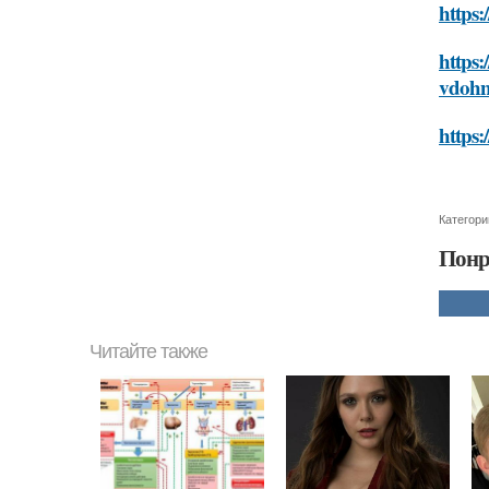
https:
https:
vdohn
https:
Категори
Понр
Читайте также