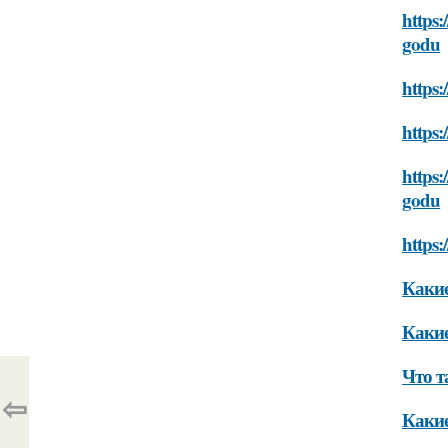
https:
godu
https
https:
https:
godu
https:
Какие
Какие
Что т
⇦
Какие