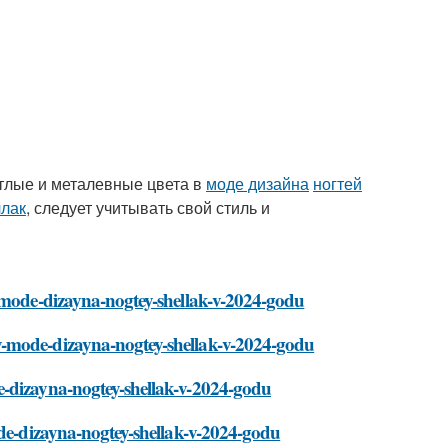
етлые и металевные цвета в
моде дизайна
ногтей
ллак
, следует учитывать свой стиль и
v-mode-dizayna-nogtey-shellak-v-2024-godu
v-mode-dizayna-nogtey-shellak-v-2024-godu
e-dizayna-nogtey-shellak-v-2024-godu
ode-dizayna-nogtey-shellak-v-2024-godu