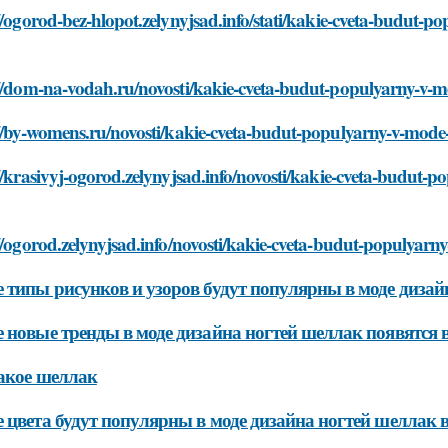
//ogorod-bez-hlopot.zelynyjsad.info/stati/kakie-cveta-budut-
://dom-na-vodah.ru/novosti/kakie-cveta-budut-populyarny-v-m
//by-womens.ru/novosti/kakie-cveta-budut-populyarny-v-mode
//krasivyj-ogorod.zelynyjsad.info/novosti/kakie-cveta-budut-
//ogorod.zelynyjsad.info/novosti/kakie-cveta-budut-populyar
 типы рисунков и узоров будут популярны в моде дизайн
 новые тренды в моде дизайна ногтей шеллак появятся в
акое шеллак
 цвета будут популярны в моде дизайна ногтей шеллак в