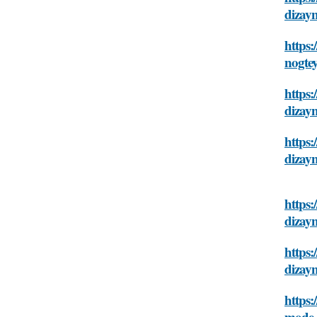
dizayn
https:
nogtey
https
dizayn
https:
dizayn
https:
dizayn
https
dizayn
https
mode-