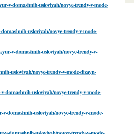
kyur-v-domashnih-usloviyah/novye-trendy-v-mode-
-v-domashnih-usloviyah/novye-trendy-v-mode-
ikyur-v-domashnih-usloviyah/novye-trendy-v-
hnih-usloviyah/novye-trendy-v-mode-dizayn-
-v-domashnih-usloviyah/novye-trendy-v-mode-
ur-v-domashnih-usloviyah/novye-trendy-v-mode-
yur-v-domashnih-usloviyah/novye-trendy-v-mode-