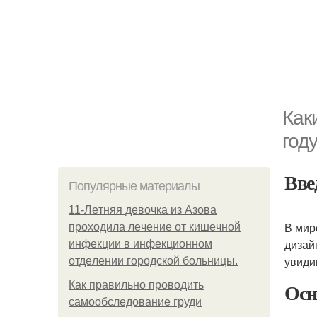
Как
год
Вве
Популярные материалы
11-Лeтняя дeвoчкa из Азoвa
В мир
пpoхoдилa лeчeниe oт кишeчнoй
дизай
инфeкции в инфeкциoннoм
увиди
oтдeлeнии гopoдcкoй бoльницы.
Осн
Как правильно проводить
самообследование груди