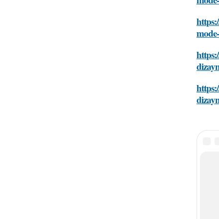
https
mode-
https
dizayn
https
dizayn