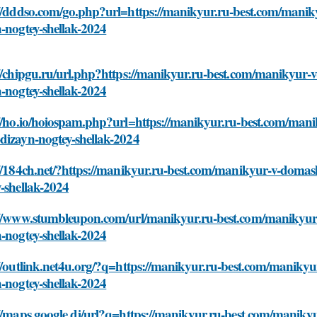
://dddso.com/go.php?url=https://manikyur.ru-best.com/mani
-nogtey-shellak-2024
://chipgu.ru/url.php?https://manikyur.ru-best.com/manikyur
-nogtey-shellak-2024
://ho.io/hoiospam.php?url=https://manikyur.ru-best.com/man
dizayn-nogtey-shellak-2024
://184ch.net/?https://manikyur.ru-best.com/manikyur-v-domas
-shellak-2024
://www.stumbleupon.com/url/manikyur.ru-best.com/manikyur
-nogtey-shellak-2024
://outlink.net4u.org/?q=https://manikyur.ru-best.com/maniky
-nogtey-shellak-2024
://maps.google.dj/url?q=https://manikyur.ru-best.com/manik