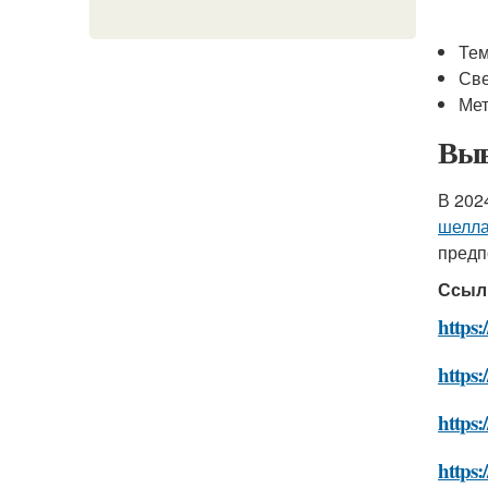
Тем
Све
Мет
Выв
В 202
шелла
предп
Ссыл
https:
https
https:
https: