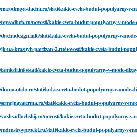
//narodnaya-dacha.ru/stati/kakie-cveta-budut-populyarny-v-
//mysadinfo.ru/novosti/kakie-cveta-budut-populyarny-v-mode-
//dachadesign.info/stati/kakie-cveta-budut-populyarny-v-mod
//jk-na-krasnyh-partizan-2.ru/novosti/kakie-cveta-budut-popu
//iamledi.info/stati/kakie-cveta-budut-populyarny-v-mode-diz
//doma-otido.ru/stati/kakie-cveta-budut-populyarny-v-mode-d
//semejnayaferma.ru/stati/kakie-cveta-budut-populyarny-v-mo
//vashsadluchshij.ru/novosti/kakie-cveta-budut-populyarny-v
//mdmstroyproekt.ru/stati/kakie-cveta-budut-populyarny-v-m