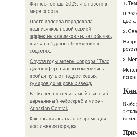
1. Те
Фитнес-тренды 2023: что нового в
мире спорта
В 202
цвета
Настя ивлеева порадовала
подписчиков новой серией
2. Св
эффектных снимков - и, как обычно,
Напро
вызвала бурное обсуждение в
розов
соцсетях.
3. Ме
Спустя годы актеры хоррора "Тело
Дженнифер" сильно изменились,
Метал
пройдя путь от подростковых
испол
кумиров до мировых звезд.
Как
В Сиднее возвели самый высокий
деревянный небоскреб в мире -
Выбор
Atlassian Central.
экскл
более
Как организовать свое время для
достижения порядка
Прим