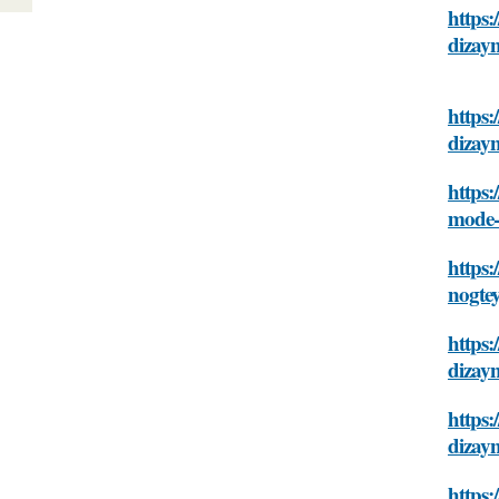
https
dizayn
https
dizayn
https
mode-
https
nogtey
https
dizayn
https
dizayn
https