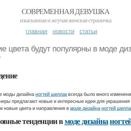
СОВРЕМЕННАЯ ДЕВУШКА
изысканная и жгучая женская страничка
главная
новости
статьи
ие цвета будут популярны в моде ди
у
дение
е моды дизайна
ногтей шеллак
всегда было много изменени
неры предлагают новые и интересные идеи для украшения н
м новые цвета и направления в
моде дизайна
ногтей шелла
овные тенденции в
моде дизайна
ногте