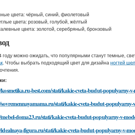
ные цвета: чёрный, синий, фиолетовый
тлые цвета: розовый, голубой, жёлтый
алевные цвета: золотой, серебряный, бронзовый
од
4 году можно ожидать, что популярными станут темные, св
к
. Чтобы выбрать подходящий цвет для дизайна
ногтей ше
очтения.
ки:
//kosmetika.ru-best.com/stati/kakie-cveta-budut-populyarny-
://sovremennayamama.ru/stati/kakie-cveta-budut-populyarny-
//mebel-doma23.ru/stati/kakie-cveta-budut-populyarny-v-mod
//idealnaya-figura.ru/stati/kakie-cveta-budut-populyarny-v-m