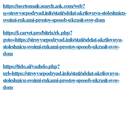
https://nortonsafe.search.ask.com/web?
q=stroyvsepodryad.info/stati/sdelat-akrilovuyu-stoleshnicu-
svoimi-rukami-prostoy-sposob-ukrasit-svoy-dom
https://i.carvet.pro/bitrix/rk.php?
goto=https://stroyvsepodryad.info/stati/sdelat-akrilovuyu-
stoleshnicu-svoimi-rukami-prostoy-sposob-ukrasit-svoy-
dom
https://tido.al/vazhdo.php?
url=https://stroyvsepodryad.info/stati/sdelat-akrilovuyu-
stoleshnicu-svoimi-rukami-prostoy-sposob-ukrasit-svoy-
dom