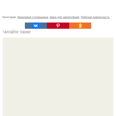
Категории:
Акриловая столешница
,
Шаги для закрепления
,
Рабочая поверхность
Читайте также
Какие преимущества есть в начале с нуля
В этой истории не было подпольного кабинета и
"Мастера После Двухнедельных Курсов".