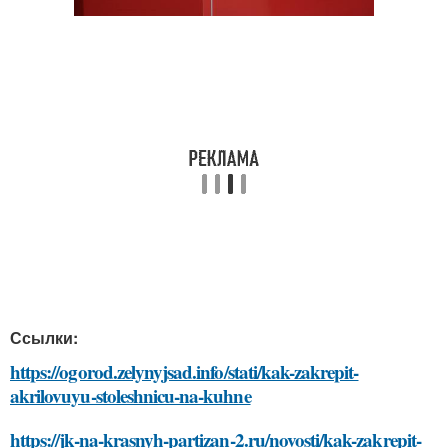
Ссылки:
https://ogorod.zelynyjsad.info/stati/kak-zakrepit-
akrilovuyu-stoleshnicu-na-kuhne
https://jk-na-krasnyh-partizan-2.ru/novosti/kak-zakrepit-