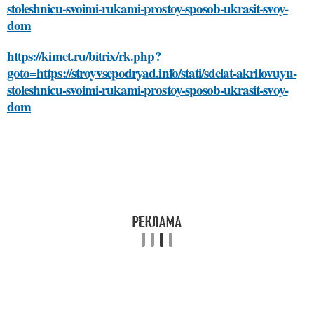
stoleshnicu-svoimi-rukami-prostoy-sposob-ukrasit-svoy-
dom
https://kimet.ru/bitrix/rk.php?
goto=https://stroyvsepodryad.info/stati/sdelat-akrilovuyu-
stoleshnicu-svoimi-rukami-prostoy-sposob-ukrasit-svoy-
dom