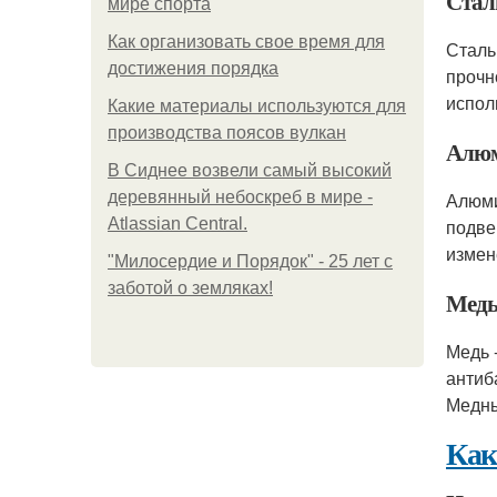
Стал
мире спорта
Как организовать свое время для
Сталь
достижения порядка
прочн
испол
Какие материалы используются для
производства поясов вулкан
Алю
В Сиднее возвели самый высокий
деревянный небоскреб в мире -
Алюми
Atlassian Central.
подве
измен
"Милосердие и Порядок" - 25 лет с
заботой о земляках!
Мед
Медь 
антиб
Медны
Как