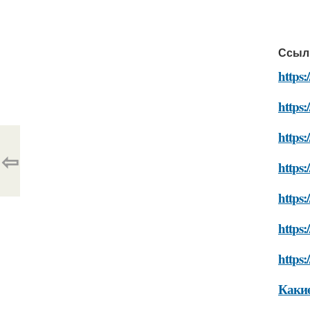
Ссыл
https:
https:
https
⇦
https:
https
https:
https:
Какие