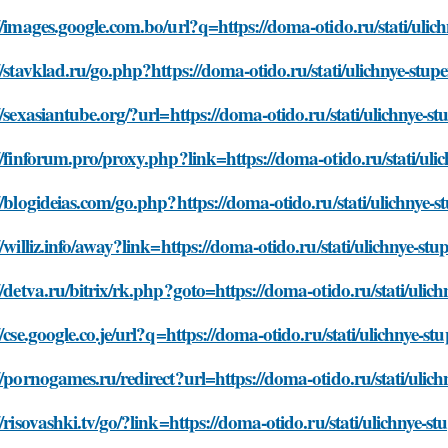
//images.google.com.bo/url?q=https://doma-otido.ru/stati/ulic
//stavklad.ru/go.php?https://doma-otido.ru/stati/ulichnye-stup
//sexasiantube.org/?url=https://doma-otido.ru/stati/ulichnye-s
//finforum.pro/proxy.php?link=https://doma-otido.ru/stati/uli
//blogideias.com/go.php?https://doma-otido.ru/stati/ulichnye-s
//williz.info/away?link=https://doma-otido.ru/stati/ulichnye-st
//detva.ru/bitrix/rk.php?goto=https://doma-otido.ru/stati/ulic
//cse.google.co.je/url?q=https://doma-otido.ru/stati/ulichnye-s
//pornogames.ru/redirect?url=https://doma-otido.ru/stati/ulic
//risovashki.tv/go/?link=https://doma-otido.ru/stati/ulichnye-s