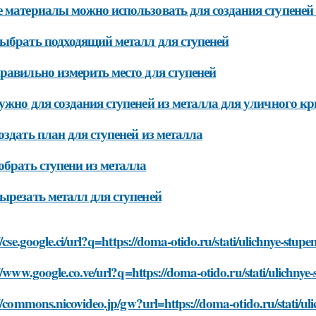
 материалы можно использовать для создания ступеней 
ыбрать подходящий металл для ступеней
равильно измерить место для ступеней
ужно для создания ступеней из металла для уличного к
оздать план для ступеней из металла
обрать ступени из металла
ырезать металл для ступеней
//cse.google.ci/url?q=https://doma-otido.ru/stati/ulichnye-stup
//www.google.co.ve/url?q=https://doma-otido.ru/stati/ulichnye
//commons.nicovideo.jp/gw?url=https://doma-otido.ru/stati/uli