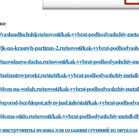
ки:
//vashsadluchshij.ru/novosti/kak-vybrat-podhodyashchiy-metal
//jk-na-krasnyh-partizan-2.ru/novosti/kak-vybrat-podhodyash
://narodnaya-dacha.ru/novosti/kak-vybrat-podhodyashchiy-met
//mdmstroyproekt.ru/stati/kak-vybrat-podhodyashchiy-metall
://dom-na-vodah.ru/novosti/kak-vybrat-podhodyashchiy-metall
//ogorod-bez-hlopot.zelynyjsad.info/stati/kak-vybrat-podhody
//doma-otido.ru/novosti/kak-vybrat-podhodyashchiy-metall-dl
 инструменты нужны для создания ступеней из металла