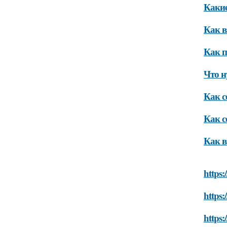
Какие
Как в
Как п
Что н
Как с
Как с
Как в
https:
https:
https: