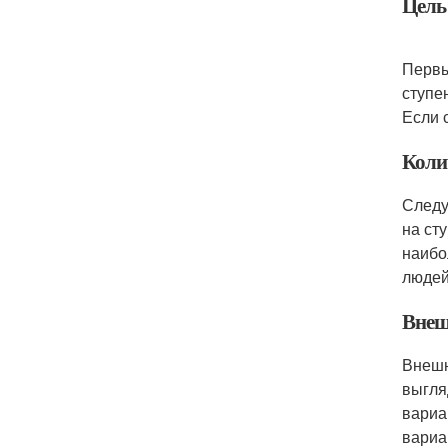
Цель
Первы
ступе
Если 
Коли
Следу
на ст
наибо
людей
Внеш
Внешн
выгля
вариа
вариа