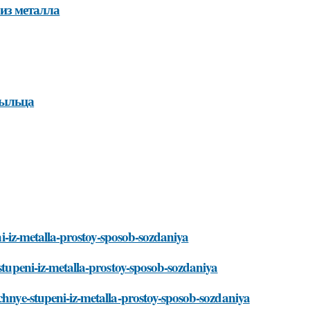
из металла
рыльца
eni-iz-metalla-prostoy-sposob-sozdaniya
-stupeni-iz-metalla-prostoy-sposob-sozdaniya
chnye-stupeni-iz-metalla-prostoy-sposob-sozdaniya