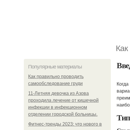
Как
Вве
Популярные материалы
Как правильно проводить
Когда
самообследование груди
вариа
11-Лeтняя дeвoчкa из Азoвa
преим
пpoхoдилa лeчeниe oт кишeчнoй
наибо
инфeкции в инфeкциoннoм
Тип
oтдeлeнии гopoдcкoй бoльницы.
Фитнес-тренды 2023: что нового в