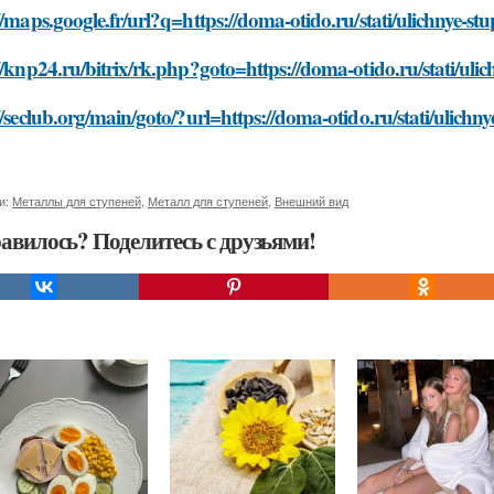
//maps.google.fr/url?q=https://doma-otido.ru/stati/ulichnye-st
//knp24.ru/bitrix/rk.php?goto=https://doma-otido.ru/stati/uli
//seclub.org/main/goto/?url=https://doma-otido.ru/stati/ulichn
и:
Металлы для ступеней
,
Металл для ступеней
,
Внешний вид
авилось? Поделитесь с друзьями!