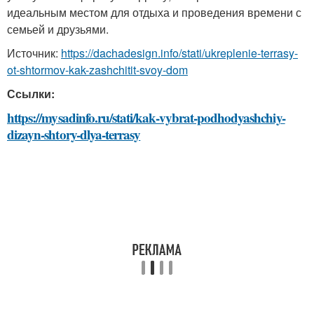
идеальным местом для отдыха и проведения времени с
семьей и друзьями.
Источник:
https://dachadesign.info/stati/ukreplenie-terrasy-
ot-shtormov-kak-zashchitit-svoy-dom
Ссылки:
https://mysadinfo.ru/stati/kak-vybrat-podhodyashchiy-
dizayn-shtory-dlya-terrasy