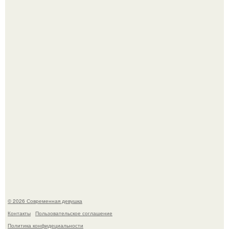
Бывшая актриса для самых взрослых амаранта Хэнк
стала сенатором в Колумбии.
Рацион 1400 калорий.
© 2026 Современная девушка
Контакты
Пользовательское соглашение
Политика конфидециальности