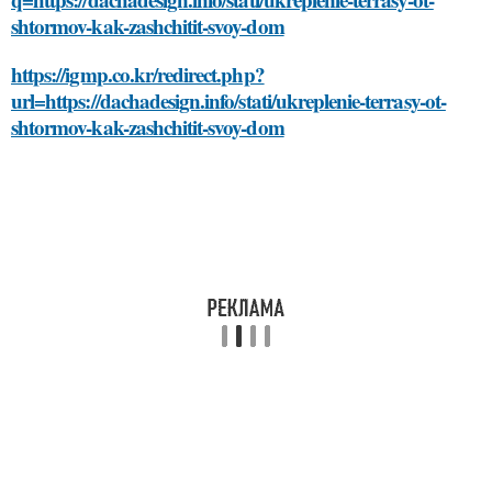
shtormov-kak-zashchitit-svoy-dom
https://igmp.co.kr/redirect.php?
url=https://dachadesign.info/stati/ukreplenie-terrasy-ot-
shtormov-kak-zashchitit-svoy-dom