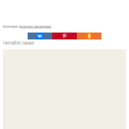
Категории:
Конечное заключение
Читайте также
Какие последствия для здоровья людей может иметь
воздействие асбеста