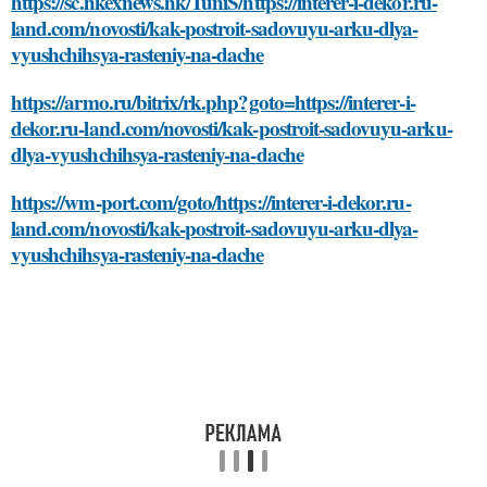
https://sc.hkexnews.hk/TuniS/https://interer-i-dekor.ru-
land.com/novosti/kak-postroit-sadovuyu-arku-dlya-
vyushchihsya-rasteniy-na-dache
https://armo.ru/bitrix/rk.php?goto=https://interer-i-
dekor.ru-land.com/novosti/kak-postroit-sadovuyu-arku-
dlya-vyushchihsya-rasteniy-na-dache
https://wm-port.com/goto/https://interer-i-dekor.ru-
land.com/novosti/kak-postroit-sadovuyu-arku-dlya-
vyushchihsya-rasteniy-na-dache