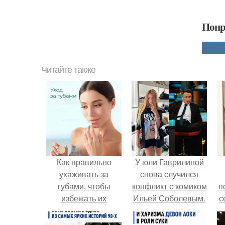
Понр
Читайте также
Как правильно
У юли Гаврилиной
ухаживать за
снова случился
губами, чтобы
конфликт с комиком
п
избежать их
Ильей Соболевым.
с
сухости