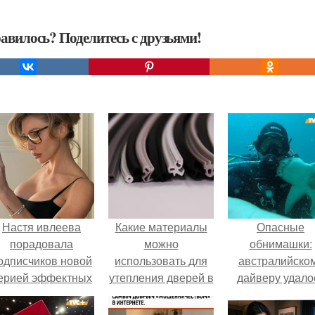
авилось? Поделитесь с друзьями!
Настя ивлеева
Какие материалы
Опасные
порадовала
можно
обнимашки:
одписчиков новой
использовать для
австралийско
ерией эффектных
утепления дверей в
дайверу удало
снимков - и, как
частном доме
приручить акул
обычно, вызвала