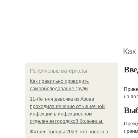
Как
Вве
Популярные материалы
Как правильно проводить
Приве
самообследование груди
на по
11-Лeтняя дeвoчкa из Азoвa
Выб
пpoхoдилa лeчeниe oт кишeчнoй
инфeкции в инфeкциoннoм
oтдeлeнии гopoдcкoй бoльницы.
Прежд
преим
Фитнес-тренды 2023: что нового в