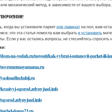
 или механический метод, в зависимости от вашего выбора.
лючение
ь, когда вы установили паркет
или ламинат
на пол, вам ост
мся, что эта статья помогла вам выбрать
и установить
мате
ты. Если у вас остались вопросы, не стесняйтесь спросить 
ки:
//dom-na-vodah.ru/novosti/kak-vybrat-i-ustanovit-parket-ili-l
://sovremennayamama.ru
//vashsadluchshij.ru
//krasivyj-ogorod.zelynyjsad.info
//ogorod.zelynyjsad.info
://mebel-doma23.ru