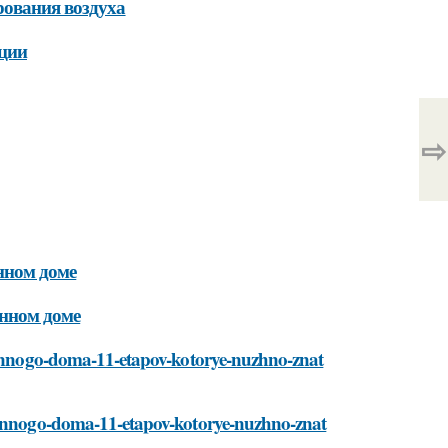
рования воздуха
ации
⇨
нном доме
янном доме
vyannogo-doma-11-etapov-kotorye-nuzhno-znat
vyannogo-doma-11-etapov-kotorye-nuzhno-znat