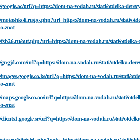
//google.ac/url?q=https://dom-na-vodah.ru/stati/otdelka-de
//motoshkoli.ru/go.php?url=https://dom-na-vodah.ru/stati/o
o-znat
//fsb26.ru/out.php?url=https://dom-na-vodah.ru/stati/otdel
://gngjd.com/url?q=https://dom-na-vodah.ru/stati/otdelka-d
//images.google.co.ke/url?q=https://dom-na-vodah.ru/stati/o
o-znat
//maps.google.co.ao/url?q=https://dom-na-vodah.ru/stati/ot
o-znat
//clients1.google.sr/url?q=https://dom-na-vodah.ru/stati/ot
//gtss.ru/bitrix/rk.php?goto=https://dom-na-vodah.ru/stati/o