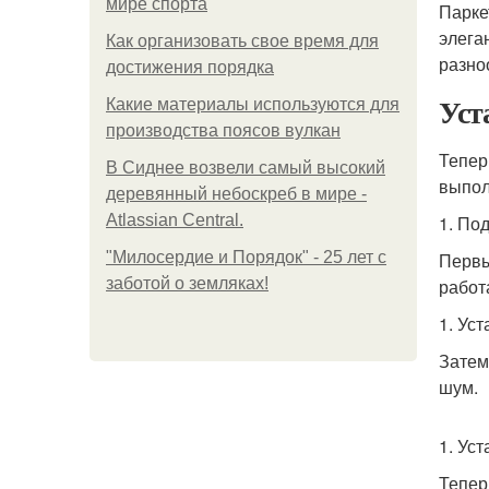
мире спорта
Парке
элега
Как организовать свое время для
разно
достижения порядка
Уст
Какие материалы используются для
производства поясов вулкан
Тепер
В Сиднее возвели самый высокий
выпол
деревянный небоскреб в мире -
Atlassian Central.
1. По
"Милосердие и Порядок" - 25 лет с
Первы
заботой о земляках!
работ
1. Ус
Затем
шум.
1. Ус
Тепер