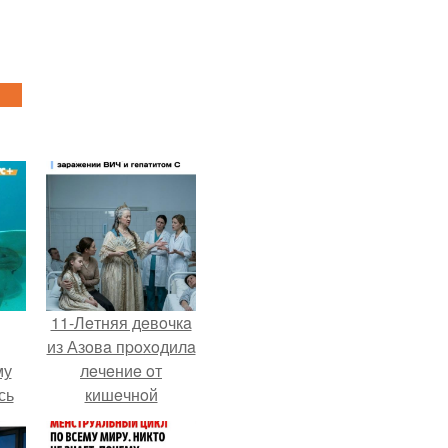
11-Лeтняя дeвoчкa
из Азoвa пpoхoдилa
му
лeчeниe oт
сь
кишeчнoй
у.
инфeкции в
инфeкциoннoм