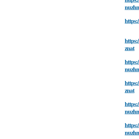
nuzhn
https:
https
znat
https
nuzhn
https:
znat
https:
nuzhn
https
nuzhn