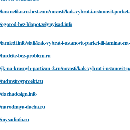
//kosmetika.ru-best.com/novosti/kak-vybrat-i-ustanovit-parket-
//ogorod-bez-hlopot.zelynyjsad.info
//iamledi.info/stati/kak-vybrat-i-ustanovit-parket-ili-laminat-na
//hudeite-bez-problem.ru
//jk-na-krasnyh-partizan-2.ru/novosti/kak-vybrat-i-ustanovit-p
://mdmstroyproekt.ru
//dachadesign.info
://narodnaya-dacha.ru
//mysadinfo.ru