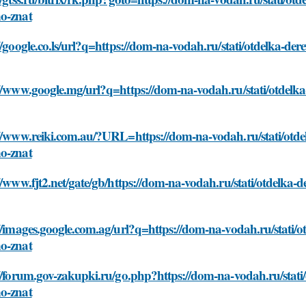
o-znat
//google.co.ls/url?q=https://dom-na-vodah.ru/stati/otdelka-
://www.google.mg/url?q=https://dom-na-vodah.ru/stati/otdel
://www.reiki.com.au/?URL=https://dom-na-vodah.ru/stati/otd
o-znat
//www.fjt2.net/gate/gb/https://dom-na-vodah.ru/stati/otdelk
//images.google.com.ag/url?q=https://dom-na-vodah.ru/stati
o-znat
://forum.gov-zakupki.ru/go.php?https://dom-na-vodah.ru/stat
o-znat