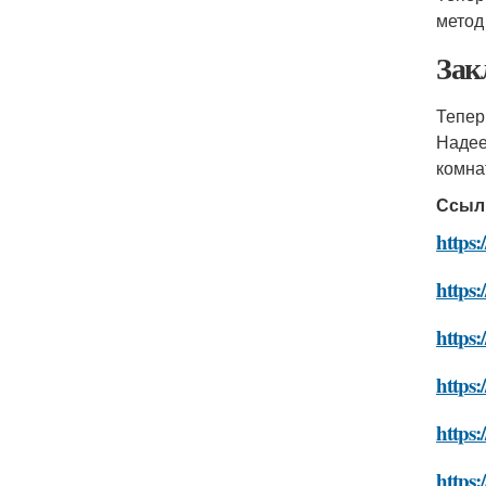
метод
Зак
Тепер
Надее
комна
Ссыл
https:
https
https:
https:
https:
https