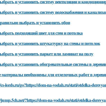
ыбрать и установить систему вентиляции и кондициони
ыбрать и установить систему водоснабжения и канализ
равильно выбрать и установить обои
ыбрать подходящий цвет для стен и потолка
ыбрать и установить штукатурку на стены и потолок
ыбрать и установить паркет или ламинат на полу
ыбрать и установить обогревательные системы в деревя
 материалы необходимы для отделочных работ в дерев
//cs-lords.ru/go?https://dom-na-vodah.ru/stati/otdelka-dere
://jump.5ch.net/?https://dom-na-vodah.ru/stati/otdelka-dere