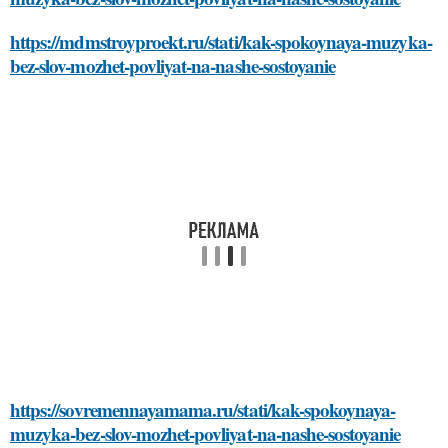
https://mdmstroyproekt.ru/stati/kak-spokoynaya-muzyka-
bez-slov-mozhet-povliyat-na-nashe-sostoyanie
https://sovremennayamama.ru/stati/kak-spokoynaya-
muzyka-bez-slov-mozhet-povliyat-na-nashe-sostoyanie