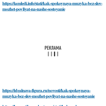
https://iamledi.info/stati/kak-spokoynaya-muzyka-bez-slov-
mozhet-povliyat-na-nashe-sostoyanie
https://idealnaya-figura.ru/novosti/kak-spokoynaya-
muzyka-bez-slov-mozhet-povliyat-na-nashe-sostoyanie