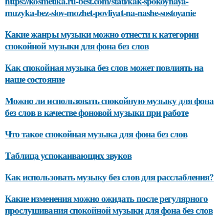
https://kosmetika.ru-best.com/stati/kak-spokoynaya-
muzyka-bez-slov-mozhet-povliyat-na-nashe-sostoyanie
Какие жанры музыки можно отнести к категории
спокойной музыки для фона без слов
Как спокойная музыка без слов может повлиять на
наше состояние
Можно ли использовать спокойную музыку для фона
без слов в качестве фоновой музыки при работе
Что такое спокойная музыка для фона без слов
Таблица успокаивающих звуков
Как использовать музыку без слов для расслабления?
Какие изменения можно ожидать после регулярного
прослушивания спокойной музыки для фона без слов