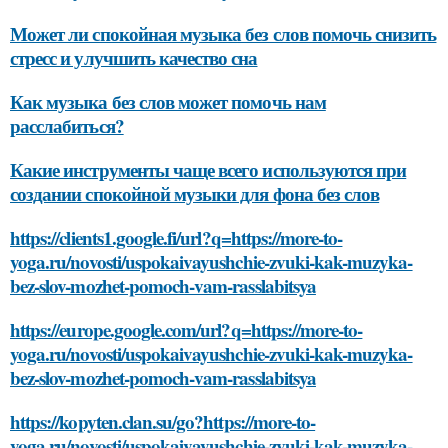
Может ли спокойная музыка без слов помочь снизить
стресс и улучшить качество сна
Как музыка без слов может помочь нам
расслабиться?
Какие инструменты чаще всего используются при
создании спокойной музыки для фона без слов
https://clients1.google.fi/url?q=https://more-to-
yoga.ru/novosti/uspokaivayushchie-zvuki-kak-muzyka-
bez-slov-mozhet-pomoch-vam-rasslabitsya
https://europe.google.com/url?q=https://more-to-
yoga.ru/novosti/uspokaivayushchie-zvuki-kak-muzyka-
bez-slov-mozhet-pomoch-vam-rasslabitsya
https://kopyten.clan.su/go?https://more-to-
yoga.ru/novosti/uspokaivayushchie-zvuki-kak-muzyka-