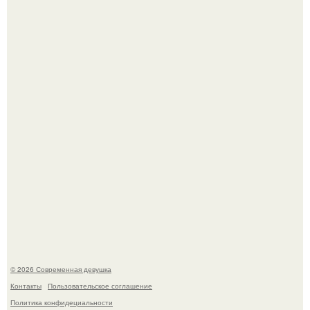
Любители поострее живут дольше: учёные доказали, что
жгучий перец снижает риск умереть от болезней сердца
и рака.
В стране зафиксировали аномальный психологический
сдвиг: переоценка ценностей и жесткая депрессия
теперь настигают парней на 10 лет раньше.
© 2026 Современная девушка
Контакты
Пользовательское соглашение
Политика конфидециальности