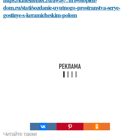
dom.ru/stati/sozdanie-uyutnogo-prostranstva-serye-
gostinye-s-keramicheskim-polom
Читайте также