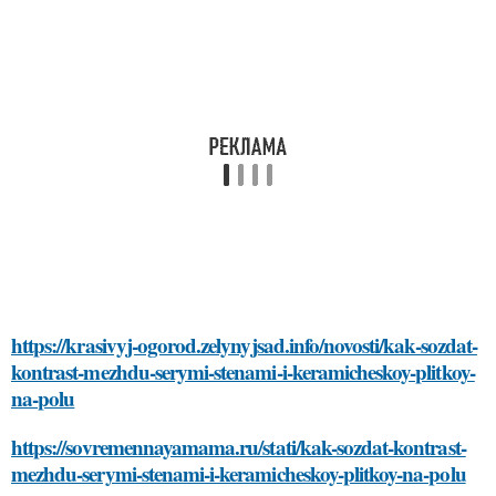
https://krasivyj-ogorod.zelynyjsad.info/novosti/kak-sozdat-
kontrast-mezhdu-serymi-stenami-i-keramicheskoy-plitkoy-
na-polu
https://sovremennayamama.ru/stati/kak-sozdat-kontrast-
mezhdu-serymi-stenami-i-keramicheskoy-plitkoy-na-polu