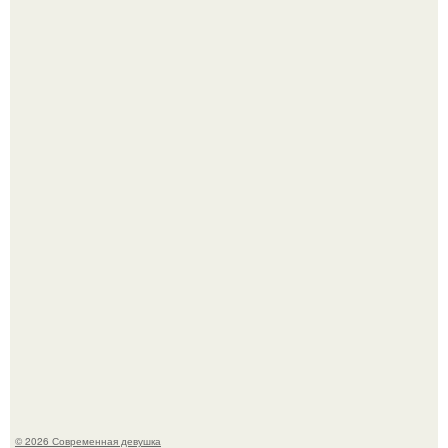
Рацион 1400 калорий.
Кристина асмус опубликовала пляжные фото с 12-
летней дочерью от Гарика Харламова.
© 2026 Современная девушка