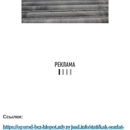
Ссылки:
https://ogorod-bez-hlopot.zelynyjsad.info/stati/kak-sozdat-