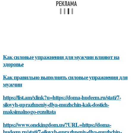
Как силовые упражнения для мужчин влияют на
здоровье
Как правильно выполнять силовые упражнения для
мужчин
https://list.am/xlink?u=https://doma-hudeem.ru/stati/7-
silovyh-uprazhneniy-dlya-muzhchin-kak-dostich-
maksimalnogo-rezultata
https://www.onekingdom.us/?URL=https://doma-
hudeem.ru/stati/7-silovyh-uprazhneniy-dlya-muzhchin-