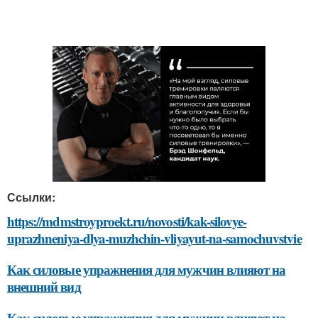
Ссылки:
https://mdmstroyproekt.ru/novosti/kak-silovye-
uprazhneniya-dlya-muzhchin-vliyayut-na-samochuvstvie
Как силовые упражнения для мужчин влияют на
внешний вид
Как силовые упражнения для мужчин влияют на