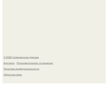
У юли Гаврилиной снова случился конфликт с комиком
Ильей Соболевым.
© 2026 Современная девушка
Контакты
Пользовательское соглашение
Политика конфидециальности
Обратная связь