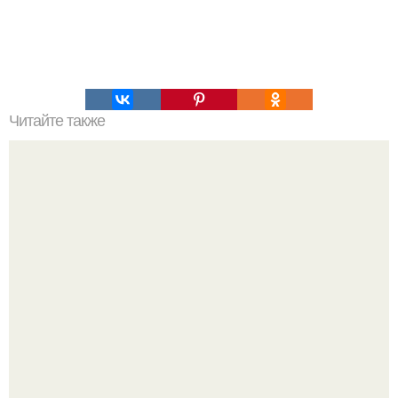
Читайте также
Стильные прически для коротких волос: рецепты для
домашнего макияжа