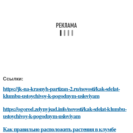
Ссылки:
https://jk-na-krasnyh-partizan-2.ru/novosti/kak-sdelat-
klumbu-ustoychivoy-k-pogodnym-usloviyam
https://ogorod.zelynyjsad.info/novosti/kak-sdelat-klumbu-
ustoychivoy-k-pogodnym-usloviyam
Как правильно расположить растения в клумбе