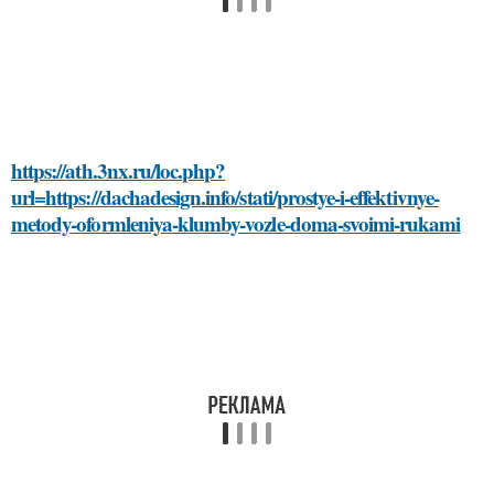
https://ath.3nx.ru/loc.php?
url=https://dachadesign.info/stati/prostye-i-effektivnye-
metody-oformleniya-klumby-vozle-doma-svoimi-rukami