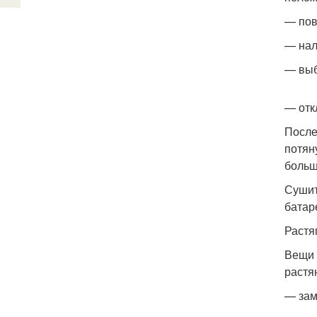
— пов
— нал
— выб
— отк
После
потян
больш
Сушит
батар
Растя
Вещи 
растян
— зам