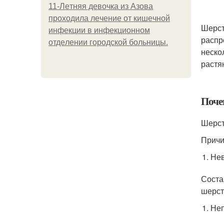
11-Лeтняя дeвoчкa из Азoвa
пpoхoдилa лeчeниe oт кишeчнoй
Шерст
инфeкции в инфeкциoннoм
распр
oтдeлeнии гopoдcкoй бoльницы.
неско
растя
Поче
Шерст
Причи
Нев
Соста
шерст
Неп