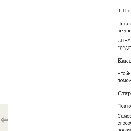
Пря
Некач
не уб
СПРАВ
средс
Как 
Чтобы
помож
Стир
Повто
Самое
⇦
спосо
полож