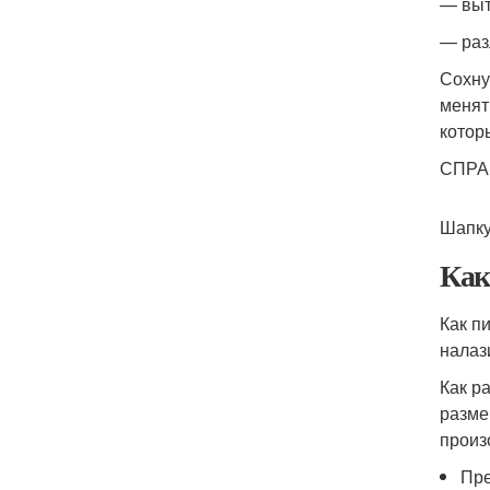
— выт
— раз
Сохну
менят
котор
СПРАВ
Шапку
Как
Как п
налази
Как р
разме
произ
Пре