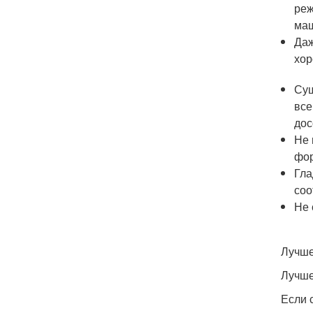
реж
маш
Даж
хор
Суш
все
дос
Не 
фор
Гла
соо
Не 
Лучше
Лучше
Если 