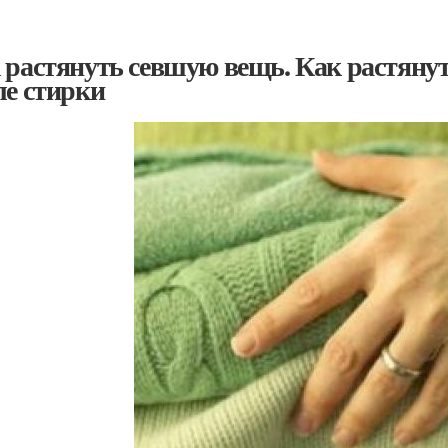
 растянуть севшую вещь. Как растяну
ле стирки