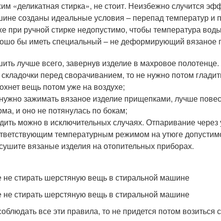
им «деликатная стирка», не стоит. Неизбежно случится эфф
ине созданы идеальные условия – перепад температур и 
е при ручной стирке недопустимо, чтобы температура вод
ошо бы иметь специальный – не деформирующий вязаное 
ить лучше всего, завернув изделие в махровое полотенце.
 складочки перед сворачиванием, то не нужно потом гладить
охнет вещь потом уже на воздухе;
нужно зажимать вязаное изделие прищепками, лучше повес
ма, и оно не потянулась по бокам;
дить можно в исключительных случаях. Отпаривание чере
тветствующим температурным режимом на утюге допустимо,
сушите вязаные изделия на отопительных приборах.
 не стирать шерстяную вещь в стиральной машине
 не стирать шерстяную вещь в стиральной машине
соблюдать все эти правила, то не придется потом возиться