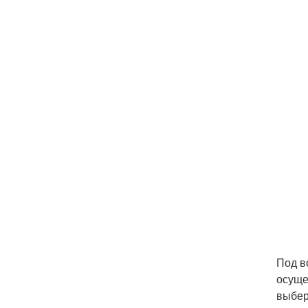
Под в
осуще
выбер