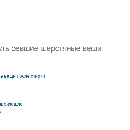
нуть севшие шерстяные вещи
е вещи после стирки
 произошло
у