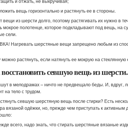
ащить и отжать, не выкручивая;
ложить вещь горизонтально и растянуть ее в стороны.
т вещи из шерсти долго, поэтому растягивать их нужно в те
ь мокрое полотенце, которое подкладывают под вещь, на су
ые сели.
КА! Нагревать шерстяные вещи запрещено любым из спос
 можно растянуть, если натянуть ее мокрую на стеклянную
 восстановить севшую вещь из шерсти.
ишут в мелодрамах – ничто не предвещало беды. И, вдруг, 
т на тело с трудом.
астянуть севшую шерстяную вещь после стирки? Есть неск
ра вязаной одёжки, но, прежде чем приступать к активным д
ошло:
жде всего, надо знать, что стирать шерстяные вязаные из