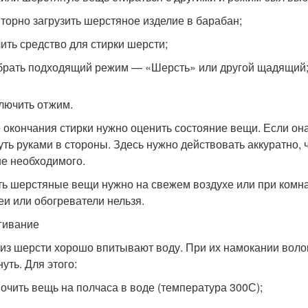
торно загрузить шерстяное изделие в барабан;
ить средство для стирки шерсти;
рать подходящий режим — «Шерсть» или другой щадящий
лючить отжим.
 окончания стирки нужно оценить состояние вещи. Если она
уть руками в стороны. Здесь нужно действовать аккуратно,
е необходимого.
ь шерстяные вещи нужно на свежем воздухе или при комна
еи или обогреватели нельзя.
гивание
из шерсти хорошо впитывают воду. При их намокании волок
уть. Для этого:
очить вещь на полчаса в воде (температура 30
0
С);