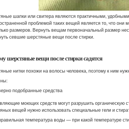
яные шапки или свитера являются практичными, удобными
остраненной проблемой таких вещей является то, что они мо
лько размеров. Вернуть вещам первоначальный размер несло
нуть севшие шерстяные вещи после стирки.
му шерстяные вещи после стирки садятся
яные нитки похожи на волосы человека, поэтому к ним нуж
ны:
ерно подобранные средства
вляющие моющих средств могут разрушить органическую стр
яных вещей нужно использовать специальные гели и стират
равильная температура воды — при какой температуре ст