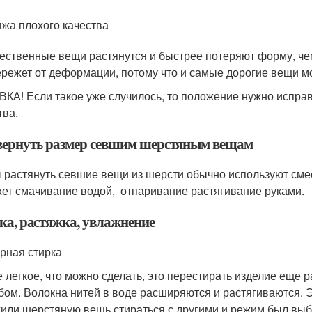
жа плохого качества
ественные вещи растянутся и быстрее потеряют форму, че
ережет от деформации, потому что и самые дорогие вещи мо
КА! Если такое уже случилось, то положение нужно испра
тва.
вернуть размер севшим шерстяным вещам
 растянуть севшие вещи из шерсти обычно используют смес
ет смачивание водой, отпаривание растягивание руками.
ка, растяжка, увлажнение
рная стирка
 легкое, что можно сделать, это перестирать изделие еще р
бом. Волокна нитей в воде расширяются и растягиваются. Э
или шерстяную вещь стираться с другими и режим был выб