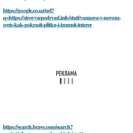
https://google.co.uz/url?
q=https://stroyvsepodryad.info/stati/vannaya-v-novom-
svete-kak-pokrasit-plitku-i-izmenit-interer
https://search.brave.com/search?