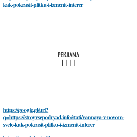
kak-pokrasit-plitku-i-izmenit-interer
https://google.gl/url?
q=https://stroyvsepodryad.info/stati/vannaya-v-novom-
svete-kak-pokrasit-plitku-i-izmenit-interer