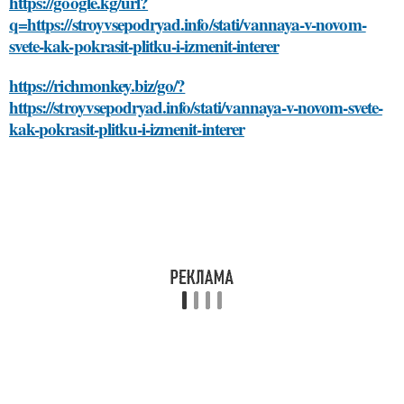
https://google.kg/url?
q=https://stroyvsepodryad.info/stati/vannaya-v-novom-
svete-kak-pokrasit-plitku-i-izmenit-interer
https://richmonkey.biz/go/?
https://stroyvsepodryad.info/stati/vannaya-v-novom-svete-
kak-pokrasit-plitku-i-izmenit-interer