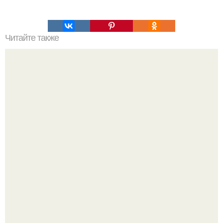
Читайте также
Какие из инструментов для веб-скрапинга наиболее
популярны среди профессионалов