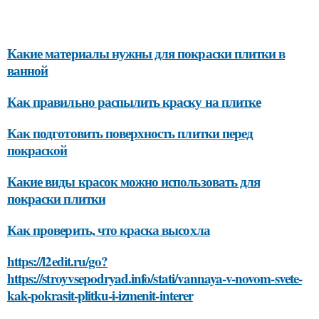
Какие материалы нужны для покраски плитки в
ванной
Как правильно распылить краску на плитке
Как подготовить поверхность плитки перед
покраской
Какие виды красок можно использовать для
покраски плитки
Как проверить, что краска высохла
https://l2edit.ru/go?
https://stroyvsepodryad.info/stati/vannaya-v-novom-svete-
kak-pokrasit-plitku-i-izmenit-interer