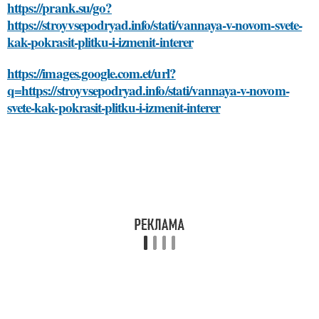
https://prank.su/go?
https://stroyvsepodryad.info/stati/vannaya-v-novom-svete-
kak-pokrasit-plitku-i-izmenit-interer
https://images.google.com.et/url?
q=https://stroyvsepodryad.info/stati/vannaya-v-novom-
svete-kak-pokrasit-plitku-i-izmenit-interer