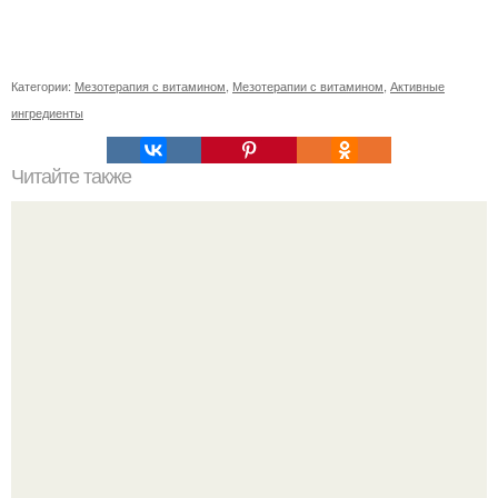
Категории:
Мезотерапия с витамином
,
Мезотерапии с витамином
,
Активные
ингредиенты
Читайте также
Как долго готовится это блюдо
Мало кто знает, что Элизабет олсен получила роль алы
Ванды максимофф не сразу.