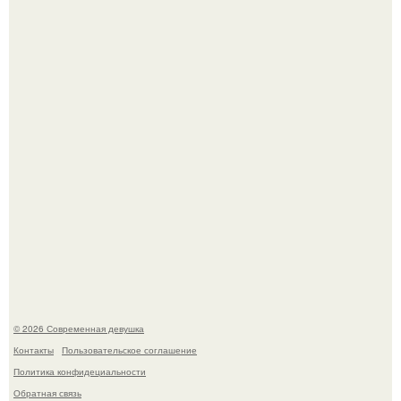
Лишь в том случае, если есть в истории моды идеал, то
это Синди Кроуфорд.
Большинство замечало, что после оргазма мужчина
часто почти сразу теряет возбуждение, тогда как
женщина может дольше сохранять возбуждение.
© 2026 Современная девушка
Контакты
Пользовательское соглашение
Политика конфидециальности
Обратная связь