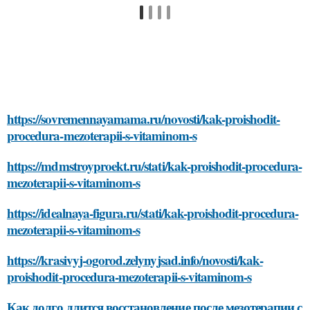
https://sovremennayamama.ru/novosti/kak-proishodit-
procedura-mezoterapii-s-vitaminom-s
https://mdmstroyproekt.ru/stati/kak-proishodit-procedura-
mezoterapii-s-vitaminom-s
https://idealnaya-figura.ru/stati/kak-proishodit-procedura-
mezoterapii-s-vitaminom-s
https://krasivyj-ogorod.zelynyjsad.info/novosti/kak-
proishodit-procedura-mezoterapii-s-vitaminom-s
Как долго длится восстановление после мезотерапии с