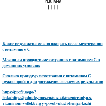
Какие результаты можно ожидать после мезотерапии
с витамином С
Можно ли проводить мезотерапию с витамином С в
домашних условиях
Сколько процедур мезотерапии с витамином С
нужно пройти для достижения желаемых результатов
https://profi.ua/go/?
link=https://pohudeymax.ru/novosti/mezoterapiya-s-
vitaminom-s-effektivnyy-sposob-uluchsheniya-kozhi