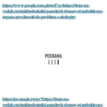
https://www.google.com.ph/url?q=https://dom-na-
vodah.ru/stati/nedostatki-panelnyh-domov-ot-nebolshogo-
zapasa-prochnosti-do-problem-s-ekologiey
https://ps-magic.ru/go?https://dom-na-
vodah.ru/stati/nedostatki-panelnyh-domov-ot-nebolshogo-