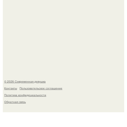
Большинство замечало, что после оргазма мужчина
часто почти сразу теряет возбуждение, тогда как
женщина может дольше сохранять возбуждение.
© 2026 Современная девушка
Контакты
Пользовательское соглашение
Политика конфидециальности
Обратная связь