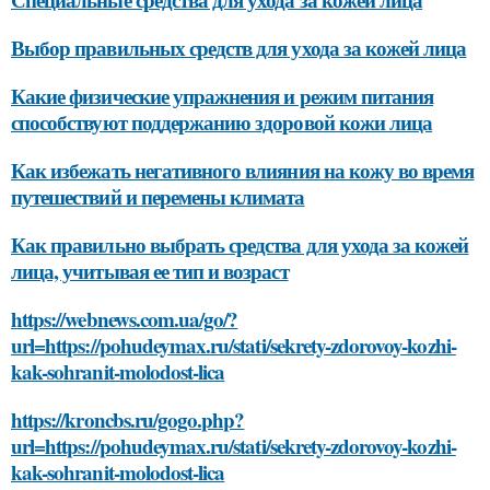
Выбор правильных средств для ухода за кожей лица
Какие физические упражнения и режим питания
способствуют поддержанию здоровой кожи лица
Как избежать негативного влияния на кожу во время
путешествий и перемены климата
Как правильно выбрать средства для ухода за кожей
лица, учитывая ее тип и возраст
https://webnews.com.ua/go/?
url=https://pohudeymax.ru/stati/sekrety-zdorovoy-kozhi-
kak-sohranit-molodost-lica
https://kroncbs.ru/gogo.php?
url=https://pohudeymax.ru/stati/sekrety-zdorovoy-kozhi-
kak-sohranit-molodost-lica