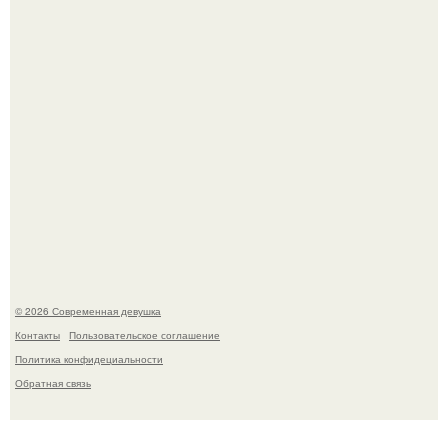
Кристина асмус опубликовала пляжные фото с 12-
летней дочерью от Гарика Харламова.
© 2026 Современная девушка
Контакты
Пользовательское соглашение
Политика конфидециальности
Обратная связь