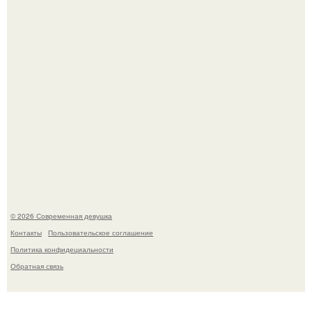
Спустя годы актеры хоррора "Тело Дженнифер" сильно
изменились, пройдя путь от подростковых кумиров до
мировых звезд.
© 2026 Современная девушка
Контакты
Пользовательское соглашение
Политика конфидециальности
Обратная связь