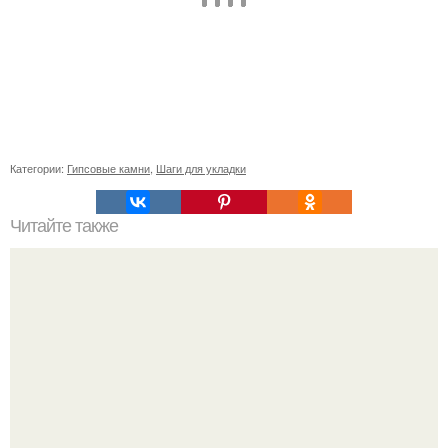
Категории:
Гипсовые камни
,
Шаги для укладки
Читайте также
Скрытый стиль: 17 креативных причесок с заколками-
невидимками