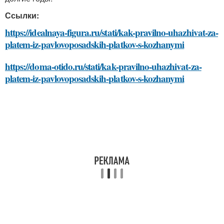
Ссылки:
https://idealnaya-figura.ru/stati/kak-pravilno-uhazhivat-za-
platem-iz-pavlovoposadskih-platkov-s-kozhanymi
https://doma-otido.ru/stati/kak-pravilno-uhazhivat-za-
platem-iz-pavlovoposadskih-platkov-s-kozhanymi