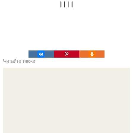
Читайте также
Как сделать красивый пучок на короткие волосы:
проверенные рецепты