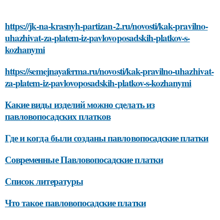
https://jk-na-krasnyh-partizan-2.ru/novosti/kak-pravilno-
uhazhivat-za-platem-iz-pavlovoposadskih-platkov-s-
kozhanymi
https://semejnayaferma.ru/novosti/kak-pravilno-uhazhivat-
za-platem-iz-pavlovoposadskih-platkov-s-kozhanymi
Какие виды изделий можно сделать из
павловопосадских платков
Где и когда были созданы павловопосадские платки
Современные Павловопосадские платки
Список литературы
Что такое павловопосадские платки