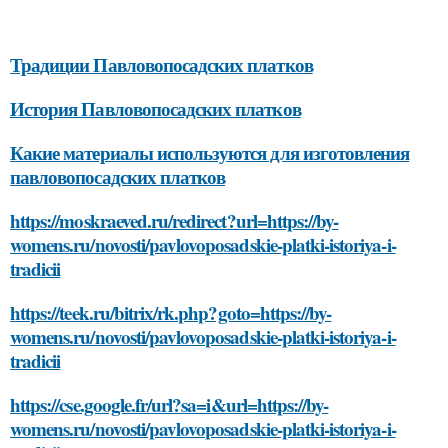
Традиции Павловопосадских платков
История Павловопосадских платков
Какие материалы используются для изготовления
павловопосадских платков
https://moskraeved.ru/redirect?url=https://by-
womens.ru/novosti/pavlovoposadskie-platki-istoriya-i-
tradicii
https://teek.ru/bitrix/rk.php?goto=https://by-
womens.ru/novosti/pavlovoposadskie-platki-istoriya-i-
tradicii
https://cse.google.fr/url?sa=i&url=https://by-
womens.ru/novosti/pavlovoposadskie-platki-istoriya-i-