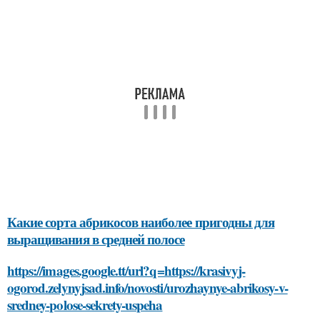
Какие сорта абрикосов наиболее пригодны для
выращивания в средней полосе
https://images.google.tt/url?q=https://krasivyj-
ogorod.zelynyjsad.info/novosti/urozhaynye-abrikosy-v-
sredney-polose-sekrety-uspeha