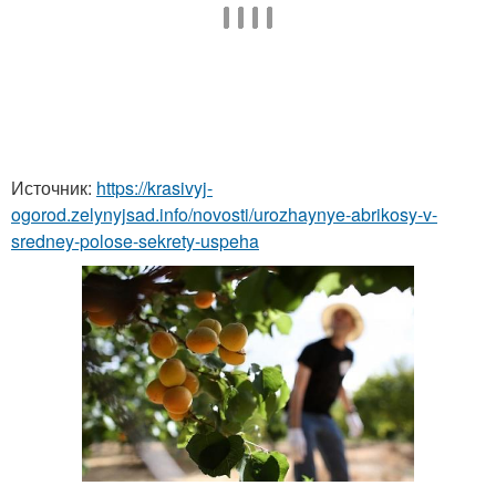
Источник:
https://krasivyj-
ogorod.zelynyjsad.info/novosti/urozhaynye-abrikosy-v-
sredney-polose-sekrety-uspeha