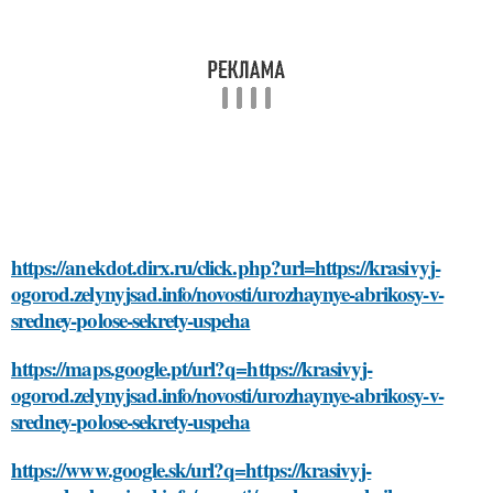
https://anekdot.dirx.ru/click.php?url=https://krasivyj-
ogorod.zelynyjsad.info/novosti/urozhaynye-abrikosy-v-
sredney-polose-sekrety-uspeha
https://maps.google.pt/url?q=https://krasivyj-
ogorod.zelynyjsad.info/novosti/urozhaynye-abrikosy-v-
sredney-polose-sekrety-uspeha
https://www.google.sk/url?q=https://krasivyj-