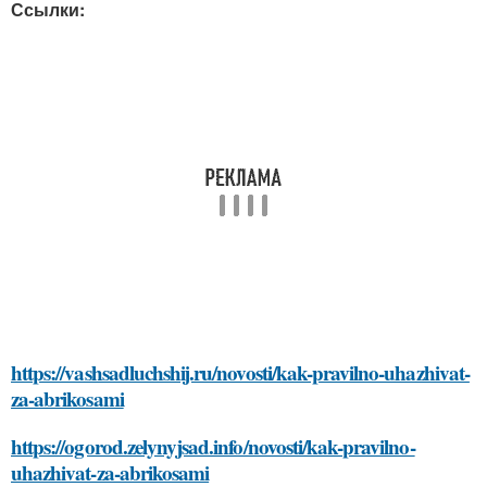
Ссылки:
https://vashsadluchshij.ru/novosti/kak-pravilno-uhazhivat-
za-abrikosami
https://ogorod.zelynyjsad.info/novosti/kak-pravilno-
uhazhivat-za-abrikosami