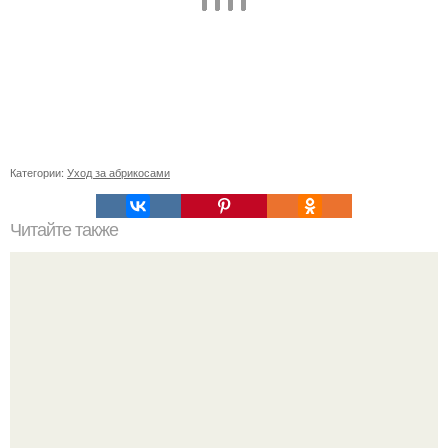
Категории:
Уход за абрикосами
Читайте также
Удивительный способ заколотить волосы: как
использовать крабик