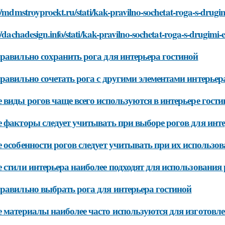
//mdmstroyproekt.ru/stati/kak-pravilno-sochetat-roga-s-drugi
//dachadesign.info/stati/kak-pravilno-sochetat-roga-s-drugimi
равильно сохранить рога для интерьера гостиной
равильно сочетать рога с другими элементами интерьер
 виды рогов чаще всего используются в интерьере гости
 факторы следует учитывать при выборе рогов для инте
 особенности рогов следует учитывать при их использов
 стили интерьера наиболее подходят для использования 
равильно выбрать рога для интерьера гостиной
 материалы наиболее часто используются для изготовле