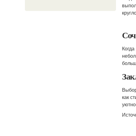
выпол
кругл
Соч
Когда
небол
больш
Зак
Выбор
как с
уютно
Источ