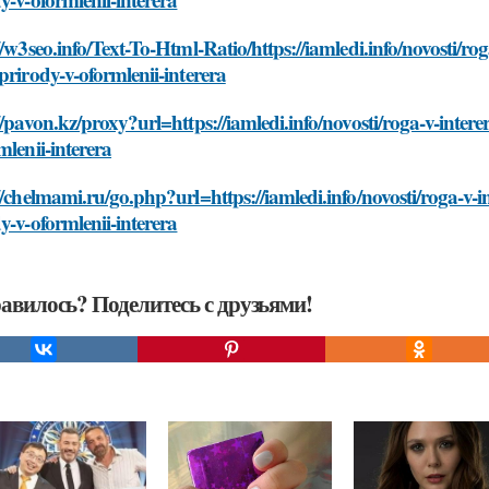
//w3seo.info/Text-To-Html-Ratio/https://iamledi.info/novosti/ro
prirody-v-oformlenii-interera
//pavon.kz/proxy?url=https://iamledi.info/novosti/roga-v-inter
mlenii-interera
//chelmami.ru/go.php?url=https://iamledi.info/novosti/roga-v-i
y-v-oformlenii-interera
авилось? Поделитесь с друзьями!