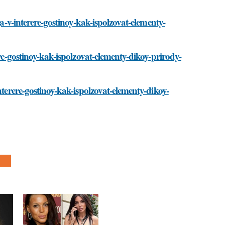
ga-v-interere-gostinoy-kak-ispolzovat-elementy-
ere-gostinoy-kak-ispolzovat-elementy-dikoy-prirody-
nterere-gostinoy-kak-ispolzovat-elementy-dikoy-