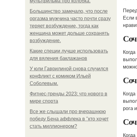
мультфильма про колобка.
Перед
Большинство замечало, что после
Если 
оргазма мужчина часто почти сразу
нрави
теряет возбуждение, тогда как
женщина может дольше сохранять
Соч
возбуждение.
Какие специи лучше использовать
Когда
для вяления баклажанов
выпол
можно
У юли Гаврилиной снова случился
конфликт с комиком Ильей
Соч
Соболевым.
Когда
Фитнес-тренды 2023: что нового в
выпол
мире спорта
рога 
Все же слышали про вчерашнюю
Соч
победу Бена аффлека в "кто хочет
стать миллионером?
Когда