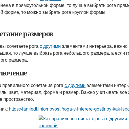
нена в прямоугольной форме, то лучше выбрать рога прям
ой форме, то можно выбрать рога круглой формы.
етание размеров
 вы сочетаете рога
с другими
элементами интерьера, важно 
ьшая, то лучше выбрать рога небольшого размера, а если г
ого размера.
лючение
 правильного сочетания рога
с другими
элементами интерье
тиль, цвет, материал, форма и размер. Важно учитывать все
е пространство.
ник:
https://iamledi.info/novosti/roga-v-interere-gostinoy-kak-is