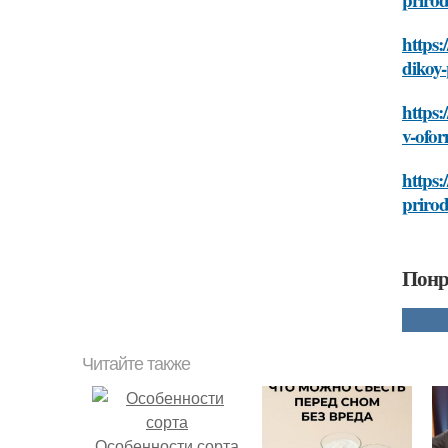
https:
dikoy-
https:
v-ofor
https:
prirod
Понр
Читайте также
Особенности сорта