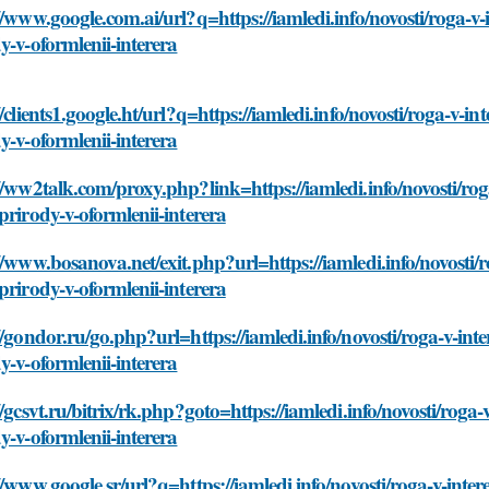
//www.google.com.ai/url?q=https://iamledi.info/novosti/roga-v-
y-v-oformlenii-interera
//clients1.google.ht/url?q=https://iamledi.info/novosti/roga-v-i
y-v-oformlenii-interera
//ww2talk.com/proxy.php?link=https://iamledi.info/novosti/rog
prirody-v-oformlenii-interera
//www.bosanova.net/exit.php?url=https://iamledi.info/novosti/r
prirody-v-oformlenii-interera
//gondor.ru/go.php?url=https://iamledi.info/novosti/roga-v-int
y-v-oformlenii-interera
//gcsvt.ru/bitrix/rk.php?goto=https://iamledi.info/novosti/roga
y-v-oformlenii-interera
//www.google.sr/url?q=https://iamledi.info/novosti/roga-v-inter