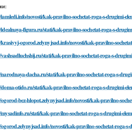
ки:
//iamledi.info/novosti/kak-pravilno-sochetat-roga-s-drugimi-el
//idealnaya-figura.ru/stati/kak-pravilno-sochetat-roga-s-drugi
//krasivyj-ogorod.zelynyjsad.info/novosti/kak-pravilno-sochet
//vashsadluchshij.ru/stati/kak-pravilno-sochetat-roga-s-drugim
//narodnaya-dacha.ru/stati/kak-pravilno-sochetat-roga-s-drug
//doma-otido.ru/stati/kak-pravilno-sochetat-roga-s-drugimi-el
//ogorod-bez-hlopot.zelynyjsad.info/novosti/kak-pravilno-soch
//mysadinfo.ru/stati/kak-pravilno-sochetat-roga-s-drugimi-ele
//ogorod.zelynyjsad.info/novosti/kak-pravilno-sochetat-roga-s