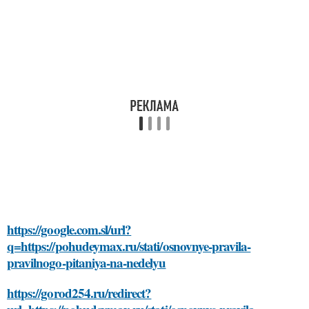
https://google.com.sl/url?
q=https://pohudeymax.ru/stati/osnovnye-pravila-
pravilnogo-pitaniya-na-nedelyu
https://gorod254.ru/redirect?