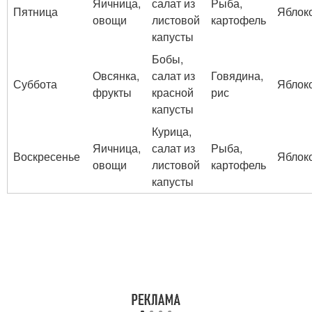
Яичница,
салат из
Рыба,
Пятница
Яблок
овощи
листовой
картофель
капусты
Бобы,
Овсянка,
салат из
Говядина,
Суббота
Яблок
фрукты
красной
рис
капусты
Курица,
Яичница,
салат из
Рыба,
Воскресенье
Яблок
овощи
листовой
картофель
капусты