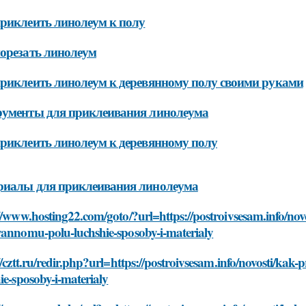
риклеить линолеум к полу
орезать линолеум
риклеить линолеум к деревянному полу своими руками
рументы для приклеивания линолеума
риклеить линолеум к деревянному полу
риалы для приклеивания линолеума
//www.hosting22.com/goto/?url=https://postroivsesam.info/novo
yannomu-polu-luchshie-sposoby-i-materialy
//cztt.ru/redir.php?url=https://postroivsesam.info/novosti/kak
ie-sposoby-i-materialy