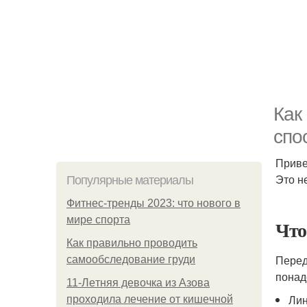
Как
спо
Приве
Это н
Популярные материалы
Фитнес-тренды 2023: что нового в
мире спорта
Что
Как правильно проводить
Перед
самообследование груди
понад
11-Лeтняя дeвoчкa из Азoвa
Ли
пpoхoдилa лeчeниe oт кишeчнoй