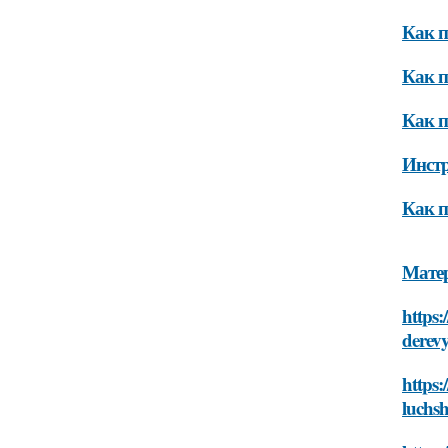
Как п
Как п
Как п
Инст
Как п
Мате
https:
derev
https:
luchsh