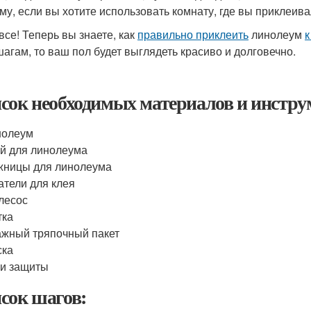
му, если вы хотите использовать комнату, где вы приклеив
все! Теперь вы знаете, как
правильно приклеить
линолеум
к
шагам, то ваш пол будет выглядеть красиво и долговечно.
сок необходимых материалов и инстру
нолеум
й для линолеума
жницы для линолеума
тели для клея
лесос
тка
жный тряпочный пакет
ска
и защиты
сок шагов: