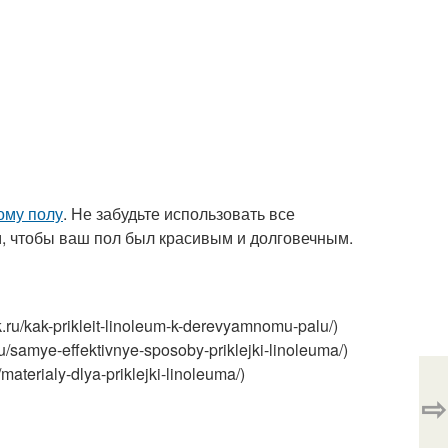
ому полу
. Не забудьте использовать все
, чтобы ваш пол был красивым и долговечным.
k.ru/kak-prikleit-linoleum-k-derevyamnomu-palu/)
amye-effektivnye-sposoby-priklejki-linoleuma/)
erialy-dlya-priklejki-linoleuma/)
⇨