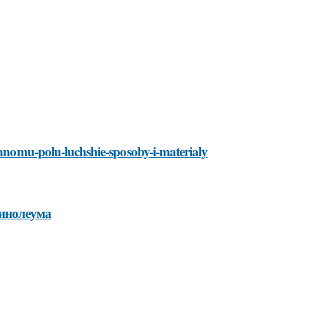
yannomu-polu-luchshie-sposoby-i-materialy
линолеума