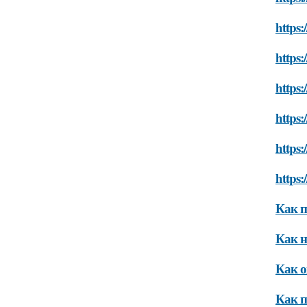
https:
https
https
https:
https:
https
Как п
Как н
Как о
Как п