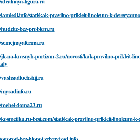
//idealnaya-figura.ru
//iamledi.info/stati/kak-pravilno-prikleit-linoleum-k-derevyan
//hudeite-bez-problem.ru
//semejnayaferma.ru
//jk-na-krasnyh-partizan-2.ru/novosti/kak-pravilno-prikleit-
ialy
//vashsadluchshij.ru
//mysadinfo.ru
://mebel-doma23.ru
//kosmetika.ru-best.com/stati/kak-pravilno-prikleit-linoleum-
//ogorod-bez-hlopot.zelynyjsad.info