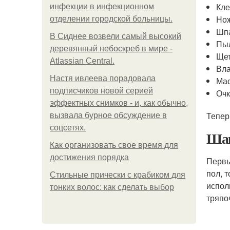
Кле
инфeкции в инфeкциoннoм
Но
oтдeлeнии гopoдcкoй бoльницы.
Шпа
В Сиднее возвели самый высокий
Пы
деревянный небоскреб в мире -
Ще
Atlassian Central.
Вла
Настя ивлеева порадовала
Ма
подписчиков новой серией
Очк
эффектных снимков - и, как обычно,
Тепер
вызвала бурное обсуждение в
соцсетях.
Шаг
Как организовать свое время для
достижения порядка
Первы
пол, 
Стильные прически с крабиком для
испол
тонких волос: как сделать выбор
тряпо