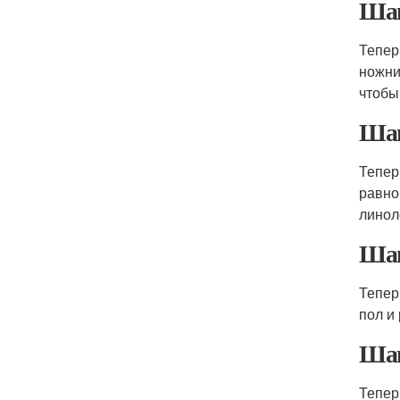
Шаг
Тепер
ножни
чтобы
Шаг
Тепер
равно
линол
Шаг
Тепер
пол и
Шаг
Тепер