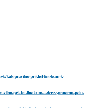
sti/kak-pravilno-prikleit-linoleum-k-
-pravilno-prikleit-linoleum-k-derevyannomu-polu-