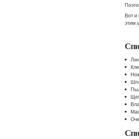
Поэто
Вот и 
этим 
Спи
Ли
Кле
Но
Шпа
Пы
Ще
Вла
Ма
Очк
Спи