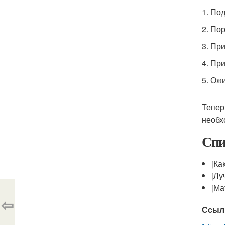
1. По
2. По
3. Пр
4. Пр
5. Ож
Тепер
необх
Спи
[Ка
[Лу
[Ма
⇦
Ссыл