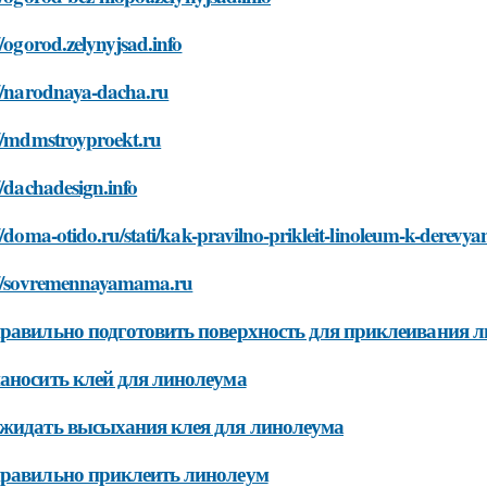
//ogorod.zelynyjsad.info
://narodnaya-dacha.ru
://mdmstroyproekt.ru
//dachadesign.info
//doma-otido.ru/stati/kak-pravilno-prikleit-linoleum-k-derev
://sovremennayamama.ru
равильно подготовить поверхность для приклеивания 
аносить клей для линолеума
жидать высыхания клея для линолеума
равильно приклеить линолеум