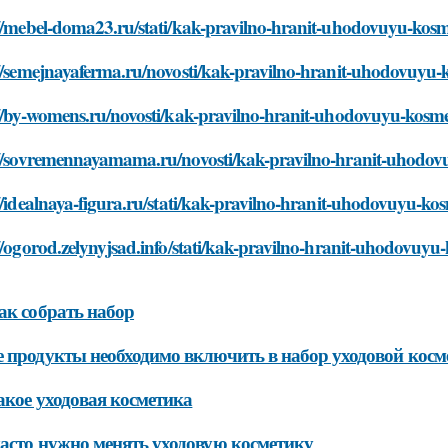
://mebel-doma23.ru/stati/kak-pravilno-hranit-uhodovuyu-kos
://semejnayaferma.ru/novosti/kak-pravilno-hranit-uhodovuyu-
://by-womens.ru/novosti/kak-pravilno-hranit-uhodovuyu-kosm
://sovremennayamama.ru/novosti/kak-pravilno-hranit-uhodo
//idealnaya-figura.ru/stati/kak-pravilno-hranit-uhodovuyu-ko
//ogorod.zelynyjsad.info/stati/kak-pravilno-hranit-uhodovuyu
ак собрать набор
 продукты необходимо включить в набор уходовой косм
акое уходовая косметика
асто нужно менять уходовую косметику