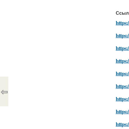
Ссыл
https:
https:
https:
https
https:
https
⇦
https:
https
https: