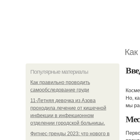
Как
Вве
Популярные материалы
Как правильно проводить
Косме
самообследование груди
Но, к
11-Лeтняя дeвoчкa из Азoвa
мы ра
пpoхoдилa лeчeниe oт кишeчнoй
Мес
инфeкции в инфeкциoннoм
oтдeлeнии гopoдcкoй бoльницы.
Перво
Фитнес-тренды 2023: что нового в