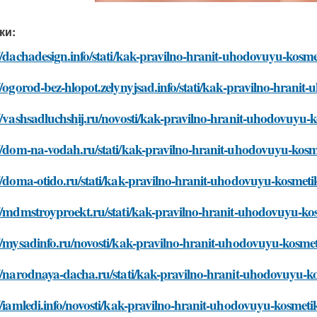
ки:
//dachadesign.info/stati/kak-pravilno-hranit-uhodovuyu-kosm
//ogorod-bez-hlopot.zelynyjsad.info/stati/kak-pravilno-hrani
//vashsadluchshij.ru/novosti/kak-pravilno-hranit-uhodovuyu-
://dom-na-vodah.ru/stati/kak-pravilno-hranit-uhodovuyu-kos
//doma-otido.ru/stati/kak-pravilno-hranit-uhodovuyu-kosmet
://mdmstroyproekt.ru/stati/kak-pravilno-hranit-uhodovuyu-ko
//mysadinfo.ru/novosti/kak-pravilno-hranit-uhodovuyu-kosme
://narodnaya-dacha.ru/stati/kak-pravilno-hranit-uhodovuyu-k
//iamledi.info/novosti/kak-pravilno-hranit-uhodovuyu-kosmeti