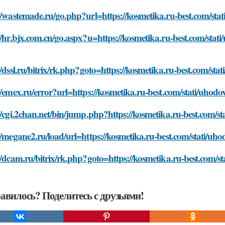
//wastemade.ru/go.php?url=https://kosmetika.ru-best.com/st
//hr.bjx.com.cn/go.aspx?u=https://kosmetika.ru-best.com/sta
//dssl.ru/bitrix/rk.php?goto=https://kosmetika.ru-best.com/s
//emex.ru/error?url=https://kosmetika.ru-best.com/stati/uho
//cgi.2chan.net/bin/jump.php?https://kosmetika.ru-best.com/
//megane2.ru/load/url=https://kosmetika.ru-best.com/stati/u
//dcam.ru/bitrix/rk.php?goto=https://kosmetika.ru-best.com/
авилось? Поделитесь с друзьями!