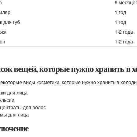
а
6 месяце
илер
1 год
к для губ
1 год
ияж
1-2 года
он
1-2 года
сок вещей, которые нужно хранить в 
некоторые виды косметики, которые нужно хранить в холод
ки для лица
ульсии
центраты для волос
мы для лица
лючение