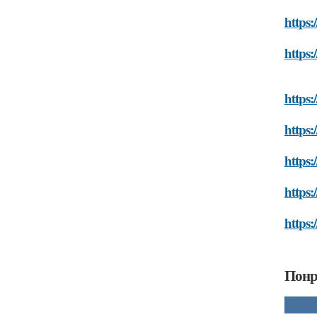
https:
https:
https:
https:
https:
https:
https:
Понр