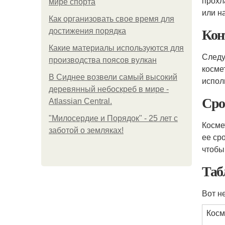
прохл
мире спорта
или н
Как организовать свое время для
Кон
достижения порядка
Какие материалы используются для
Следу
производства поясов вулкан
косме
В Сиднее возвели самый высокий
испол
деревянный небоскреб в мире -
Сро
Atlassian Central.
"Милосердие и Порядок" - 25 лет с
Косме
заботой о земляках!
ее ср
чтобы 
Таб
Вот н
Косм