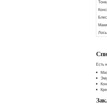
Тонк
Конс
Блес
Мак
Лось
Спи
Есть 
Мас
Эм
Кон
Кре
Зак