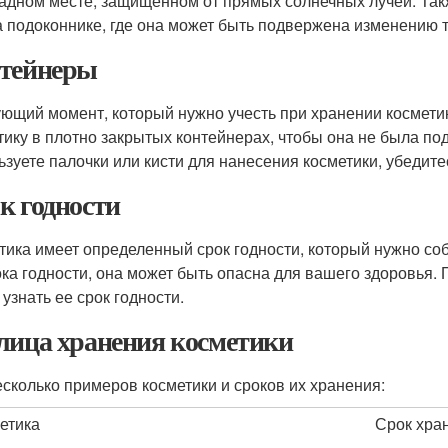
адном месте, защищенном от прямых солнечных лучей. Также
а подоконнике, где она может быть подвержена изменению 
тейнеры
ющий момент, который нужно учесть при хранении косметик
тику в плотно закрытых контейнерах, чтобы она не была по
ьзуете палочки или кисти для нанесения косметики, убедитес
к годности
тика имеет определенный срок годности, который нужно соб
ока годности, она может быть опасна для вашего здоровья. 
узнать ее срок годности.
лица хранения косметики
есколько примеров косметики и сроков их хранения:
етика
Срок хра