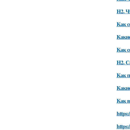
H2. Ч
Как с
Какие
Как с
H2. С
Как п
Какие
Как в
https:
https: