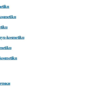
metiku
kosmetiku
etiku
vuyu-kosmetiku
smetiku
-kosmetiku
етики