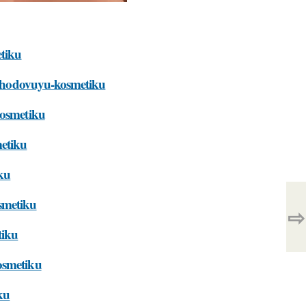
etiku
t-uhodovuyu-kosmetiku
kosmetiku
metiku
iku
smetiku
⇨
tiku
osmetiku
ku