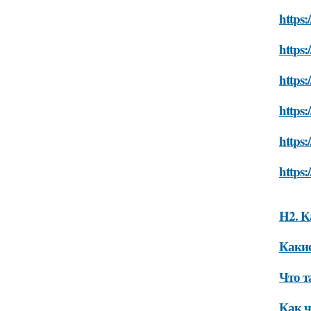
https
https
https
https
https:
https:
H2. К
Какие
Что т
Как ч