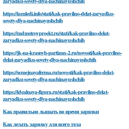
zaryadku-sovety-dlya-nachinayushchih
https://iamledi.info/stati/kak-pravilno-delat-zaryadku-
sovety-dlya-nachinayushchih
https://mdmstroyproekt.ru/stati/kak-pravilno-delat-
zaryadku-sovety-dlya-nachinayushchih
https://jk-na-krasnyh-partizan-2.ru/novosti/kak-pravilno-
delat-zaryadku-sovety-dlya-nachinayushchih
https://semejnayaferma.ru/novosti/kak-pravilno-delat-
zaryadku-sovety-dlya-nachinayushchih
https://idealnaya-figura.ru/stati/kak-pravilno-delat-
zaryadku-sovety-dlya-nachinayushchih
Как правильно дышать во время зарядки
Как делать зарядку для всего тела