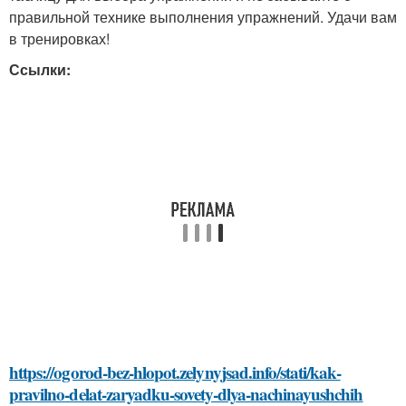
правильной технике выполнения упражнений. Удачи вам
в тренировках!
Ссылки:
https://ogorod-bez-hlopot.zelynyjsad.info/stati/kak-
pravilno-delat-zaryadku-sovety-dlya-nachinayushchih