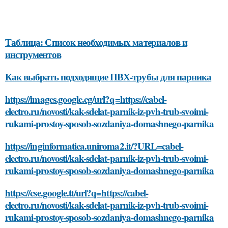
Таблица: Список необходимых материалов и
инструментов
Как выбрать подходящие ПВХ-трубы для парника
https://images.google.cg/url?q=https://cabel-
electro.ru/novosti/kak-sdelat-parnik-iz-pvh-trub-svoimi-
rukami-prostoy-sposob-sozdaniya-domashnego-parnika
https://inginformatica.uniroma2.it/?URL=cabel-
electro.ru/novosti/kak-sdelat-parnik-iz-pvh-trub-svoimi-
rukami-prostoy-sposob-sozdaniya-domashnego-parnika
https://cse.google.tt/url?q=https://cabel-
electro.ru/novosti/kak-sdelat-parnik-iz-pvh-trub-svoimi-
rukami-prostoy-sposob-sozdaniya-domashnego-parnika