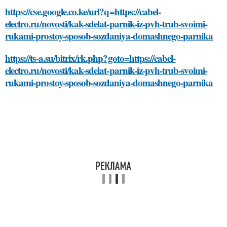
https://cse.google.co.ke/url?q=https://cabel-
electro.ru/novosti/kak-sdelat-parnik-iz-pvh-trub-svoimi-
rukami-prostoy-sposob-sozdaniya-domashnego-parnika
https://ts-a.su/bitrix/rk.php?goto=https://cabel-
electro.ru/novosti/kak-sdelat-parnik-iz-pvh-trub-svoimi-
rukami-prostoy-sposob-sozdaniya-domashnego-parnika