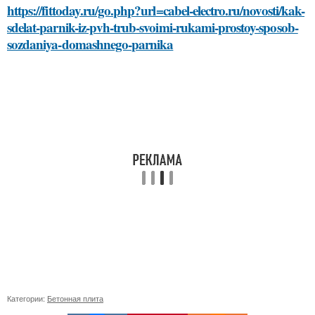
https://fittoday.ru/go.php?url=cabel-electro.ru/novosti/kak-
sdelat-parnik-iz-pvh-trub-svoimi-rukami-prostoy-sposob-
sozdaniya-domashnego-parnika
Категории:
Бетонная плита