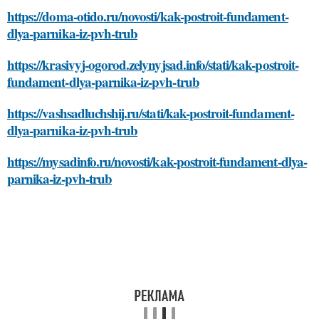
https://doma-otido.ru/novosti/kak-postroit-fundament-
dlya-parnika-iz-pvh-trub
https://krasivyj-ogorod.zelynyjsad.info/stati/kak-postroit-
fundament-dlya-parnika-iz-pvh-trub
https://vashsadluchshij.ru/stati/kak-postroit-fundament-
dlya-parnika-iz-pvh-trub
https://mysadinfo.ru/novosti/kak-postroit-fundament-dlya-
parnika-iz-pvh-trub