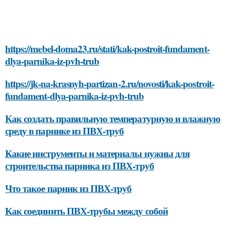
https://mebel-doma23.ru/stati/kak-postroit-fundament-
dlya-parnika-iz-pvh-trub
https://jk-na-krasnyh-partizan-2.ru/novosti/kak-postroit-
fundament-dlya-parnika-iz-pvh-trub
Как создать правильную температурную и влажную
среду в парнике из ПВХ-труб
Какие инструменты и материалы нужны для
строительства парника из ПВХ-труб
Что такое парник из ПВХ-труб
Как соединить ПВХ-трубы между собой