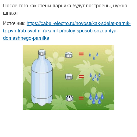
После того как стены парника будут построены, нужно
шпакл
Источник:
https://cabel-electro.ru/novosti/kak-sdelat-parnik-
iz-pvh-trub-svoimi-rukami-prostoy-sposob-sozdaniya-
domashnego-parnika