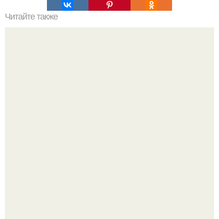
Читайте также
Ингредиенты для подливы из куриного филе
Гарик Харламов, известный комик и актер озвучивания,
недавно оказался в центре внимания из-за своей