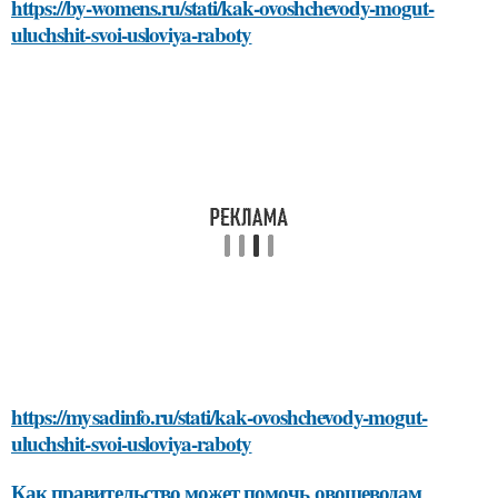
https://by-womens.ru/stati/kak-ovoshchevody-mogut-
uluchshit-svoi-usloviya-raboty
https://mysadinfo.ru/stati/kak-ovoshchevody-mogut-
uluchshit-svoi-usloviya-raboty
Как правительство может помочь овощеводам