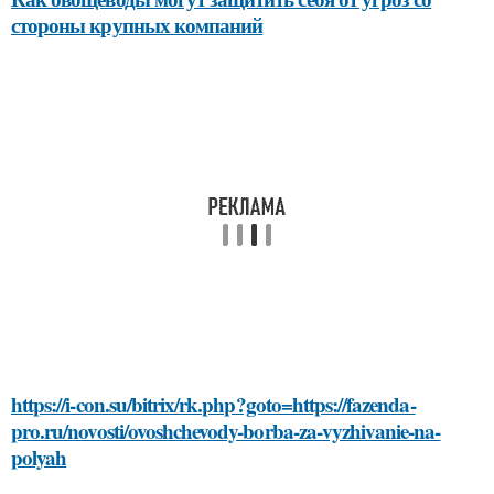
стороны крупных компаний
https://i-con.su/bitrix/rk.php?goto=https://fazenda-
pro.ru/novosti/ovoshchevody-borba-za-vyzhivanie-na-
polyah