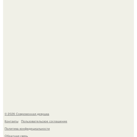
Анастасию Волочкову не раз упрекали в
приверженности устаревшим бьюти - процедурам.
Джастин и хейли бибер, которые в прошлом месяце
отметили восьмую годовщину помолвки, показали новые
фото с совместного отдыха.
© 2026 Современная девушка
Контакты
Пользовательское соглашение
Политика конфидециальности
Обратная связь