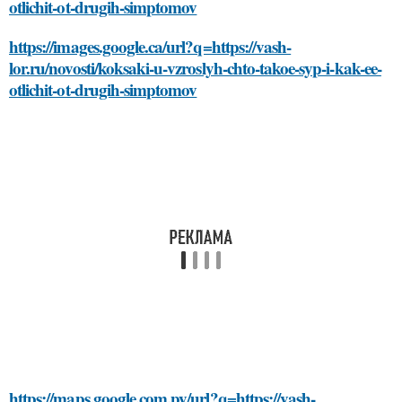
otlichit-ot-drugih-simptomov
https://images.google.ca/url?q=https://vash-
lor.ru/novosti/koksaki-u-vzroslyh-chto-takoe-syp-i-kak-ee-
otlichit-ot-drugih-simptomov
https://maps.google.com.py/url?q=https://vash-