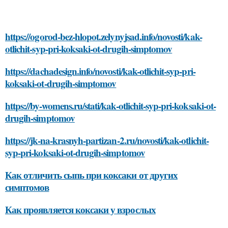
https://ogorod-bez-hlopot.zelynyjsad.info/novosti/kak-
otlichit-syp-pri-koksaki-ot-drugih-simptomov
https://dachadesign.info/novosti/kak-otlichit-syp-pri-
koksaki-ot-drugih-simptomov
https://by-womens.ru/stati/kak-otlichit-syp-pri-koksaki-ot-
drugih-simptomov
https://jk-na-krasnyh-partizan-2.ru/novosti/kak-otlichit-
syp-pri-koksaki-ot-drugih-simptomov
Как отличить сыпь при коксаки от других
симптомов
Как проявляется коксаки у взрослых