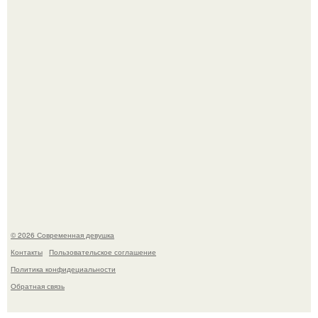
якобы на 46% ниже.
Лишь в том случае, если есть в истории моды идеал, то
это Синди Кроуфорд.
© 2026 Современная девушка
Контакты
Пользовательское соглашение
Политика конфидециальности
Обратная связь