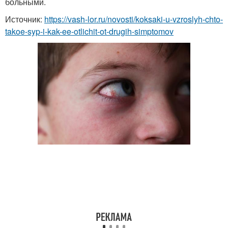
больными.
Источник:
https://vash-lor.ru/novosti/koksaki-u-vzroslyh-chto-
takoe-syp-i-kak-ee-otlichit-ot-drugih-simptomov