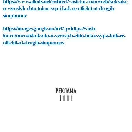
https://www.allods.net/redirect/vash-lor.ru/novosti/koksaki-
u-vzroslyh-chto-takoe-syp-i-kak-ee-otlichit-ot-drugih-
simptomov
https://images.google.no/url?q=https://vash-
lor.ru/novosti/koksaki-u-vzroslyh-chto-takoe-syp-i-kak-ee-
otlichit-ot-drugih-simptomov