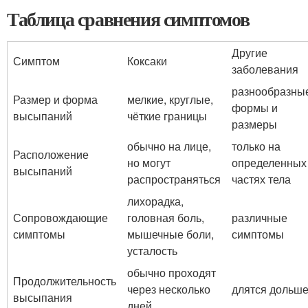
Таблица сравнения симптомов
Другие
Симптом
Коксаки
заболевания
разнообразны
Размер и форма
мелкие, круглые,
формы и
высыпаний
чёткие границы
размеры
обычно на лице,
только на
Расположение
но могут
определенных
высыпаний
распространяться
частях тела
лихорадка,
Сопровождающие
головная боль,
различные
симптомы
мышечные боли,
симптомы
усталость
обычно проходят
Продолжительность
через несколько
длятся дольш
высыпания
дней