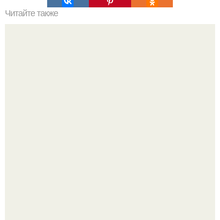
Читайте также
Как долго длится восстановление после процедуры
диспорта
Мало кто знает, что Элизабет олсен получила роль алы
Ванды максимофф не сразу.