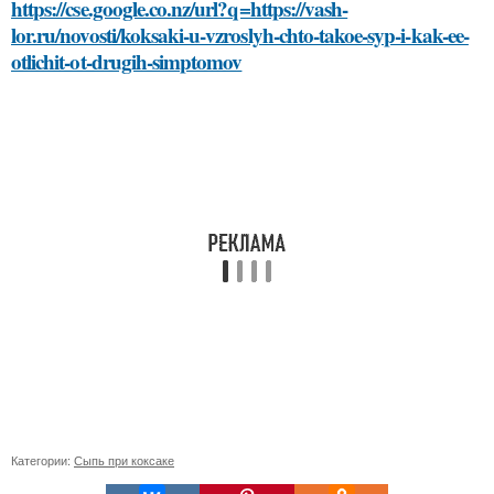
https://cse.google.co.nz/url?q=https://vash-
lor.ru/novosti/koksaki-u-vzroslyh-chto-takoe-syp-i-kak-ee-
otlichit-ot-drugih-simptomov
Категории:
Сыпь при коксаке