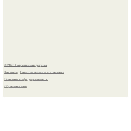
Спустя годы актеры хоррора "Тело Дженнифер" сильно
изменились, пройдя путь от подростковых кумиров до
мировых звезд.
© 2026 Современная девушка
Контакты
Пользовательское соглашение
Политика конфидециальности
Обратная связь