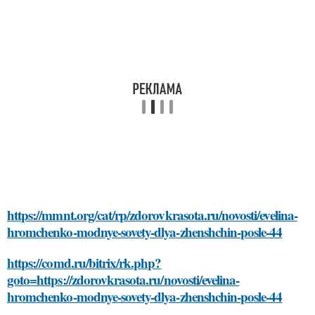
https://mmnt.org/cat/rp/zdorovkrasota.ru/novosti/evelina-
hromchenko-modnye-sovety-dlya-zhenshchin-posle-44
https://comd.ru/bitrix/rk.php?
goto=https://zdorovkrasota.ru/novosti/evelina-
hromchenko-modnye-sovety-dlya-zhenshchin-posle-44