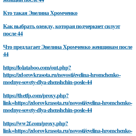
Кто такая Эвелина Хромченко
Как выбрать одежду, которая подчеркнет силуэт
после 44
Что предлагает Эвелина Хромченко женщинам после
44
https://lolataboo.com/out.php?
https://zdorovkrasota.ru/novosti/evelina-hromchenko-
modnye-sovety-dlya-zhenshchin-posle-44
https://thetfp.com/proxy.php?
link=https://zdorovkrasota.ru/novosti/evelina-hromchenko-
modnye-sovety-dlya-zhenshchin-posle-44
https://ww2f.com/proxy.php?
link=https://zdorovkrasota.ru/novosti/evelina-hromchenko-