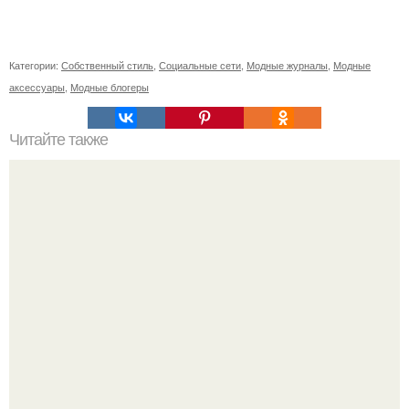
Категории:
Собственный стиль
,
Социальные сети
,
Модные журналы
,
Модные
аксессуары
,
Модные блогеры
Читайте также
Стильные варианты заколки волос по бокам для каждый
день