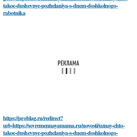
takoe-dushevnye-pozhelaniya-s-dnem-doshkolnogo-
rabotnika
https://problag.ru/redirect?
url=https://sovremennayamama.ru/novosti/uznay-chto-
takoe-dushevnye-pozhelaniya-s-dnem-doshkolnogo-