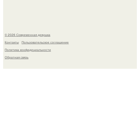
это Синди Кроуфорд.
© 2026 Современная девушка
Контакты
Пользовательское соглашение
Политика конфидециальности
Обратная связь