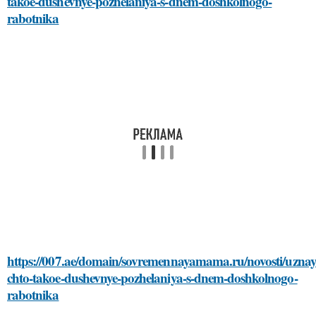
takoe-dushevnye-pozhelaniya-s-dnem-doshkolnogo-
rabotnika
https://007.ae/domain/sovremennayamama.ru/novosti/uznay
chto-takoe-dushevnye-pozhelaniya-s-dnem-doshkolnogo-
rabotnika