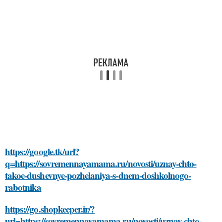
https://google.tk/url?
q=https://sovremennayamama.ru/novosti/uznay-chto-
takoe-dushevnye-pozhelaniya-s-dnem-doshkolnogo-
rabotnika
https://go.shopkeeper.ir/?
url=https://sovremennayamama.ru/novosti/uznay-chto-