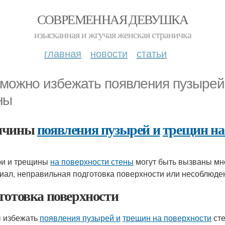
СОВРЕМЕННАЯ ДЕВУШКА
изысканная и жгучая женская страничка
главная
новости
статьи
 можно избежать появления пузырей
ны
ичины
появления пузырей и
трещин на
и и трещины
на поверхности стены
могут быть вызваны мно
иал, неправильная подготовка поверхности или несоблюде
готовка поверхности
 избежать
появления пузырей и
трещин на поверхности
сте