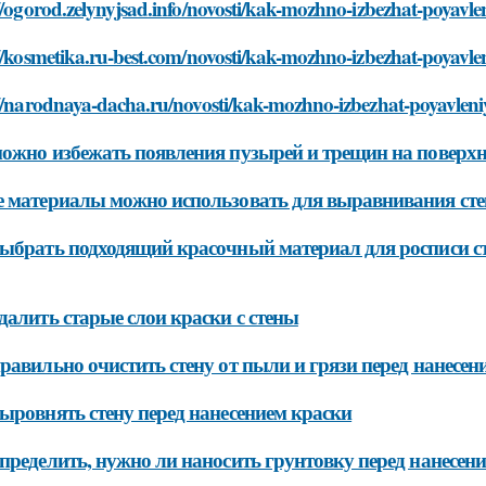
//ogorod.zelynyjsad.info/novosti/kak-mozhno-izbezhat-poyavle
//kosmetika.ru-best.com/novosti/kak-mozhno-izbezhat-poyavlen
//narodnaya-dacha.ru/novosti/kak-mozhno-izbezhat-poyavleniy
ожно избежать появления пузырей и трещин на поверхн
 материалы можно использовать для выравнивания ст
ыбрать подходящий красочный материал для росписи с
далить старые слои краски с стены
равильно очистить стену от пыли и грязи перед нанесен
ыровнять стену перед нанесением краски
пределить, нужно ли наносить грунтовку перед нанесен