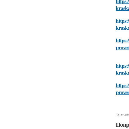
https:
krask
https:
krask
https:
prover
https:
krask
https:
prover
Категори
Понр