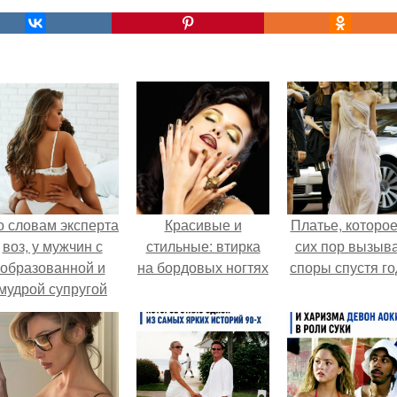
о словам эксперта
Красивые и
Платье, которое
воз, у мужчин с
стильные: втирка
сих пор вызыв
образованной и
на бордовых ногтях
споры спустя го
мудрой супругой
вероятность
скоропостижной
смерти якобы на
46% ниже.