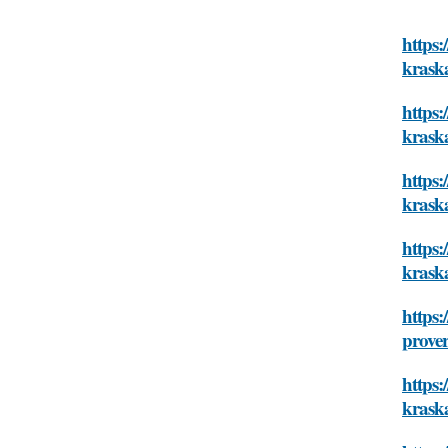
https:
krask
https:
krask
https:
krask
https:
krask
https:
prover
https:
krask