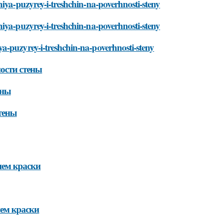
niya-puzyrey-i-treshchin-na-poverhnosti-steny
iya-puzyrey-i-treshchin-na-poverhnosti-steny
a-puzyrey-i-treshchin-na-poverhnosti-steny
ости стены
ены
тены
ием краски
ием краски