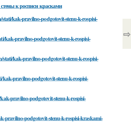
 стены к росписи красками
/stati/kak-pravilno-podgotovit-stenu-k-rospisi-
⇨
ati/kak-pravilno-podgotovit-stenu-k-rospisi-
/stati/kak-pravilno-podgotovit-stenu-k-rospisi-
ti/kak-pravilno-podgotovit-stenu-k-rospisi-
/kak-pravilno-podgotovit-stenu-k-rospisi-
kak-pravilno-podgotovit-stenu-k-rospisi-kraskami-