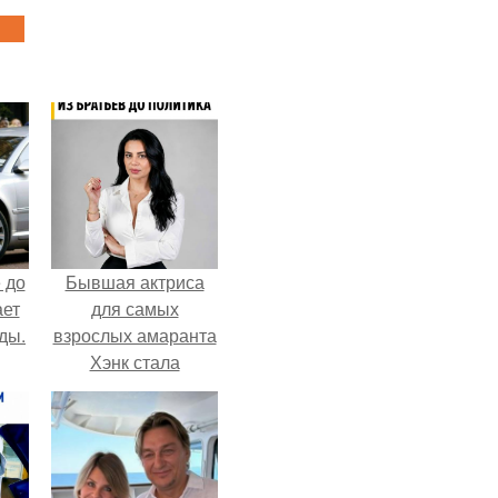
 до
Бывшая актриса
ает
для самых
ды.
взрослых амаранта
Хэнк стала
сенатором в
Колумбии.