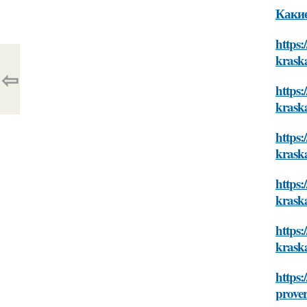
Какие
https:
krask
⇦
https:
krask
https:
krask
https:
krask
https:
krask
https:
prover