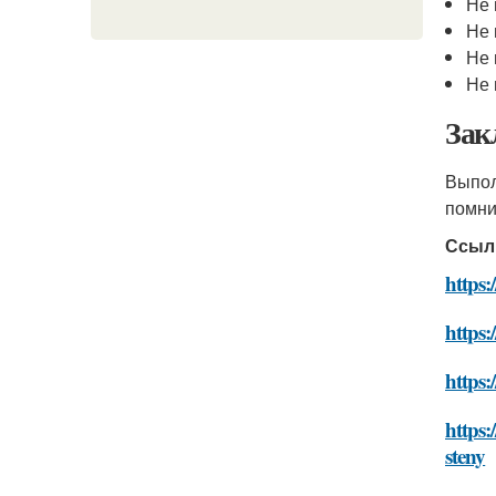
Не 
Не 
Не 
Не 
Зак
Выпол
помни
Ссыл
https:
https:
https:
https:
steny