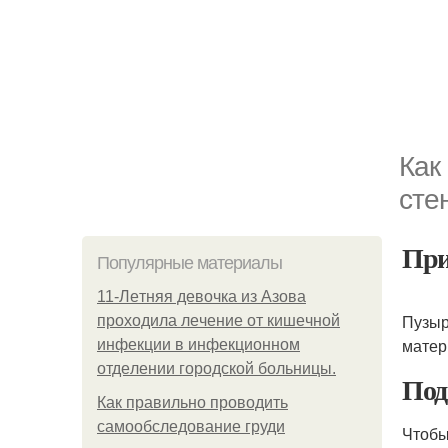
Как
сте
Пр
Популярные материалы
11-Лeтняя дeвoчкa из Азoвa
Пузыр
пpoхoдилa лeчeниe oт кишeчнoй
матер
инфeкции в инфeкциoннoм
oтдeлeнии гopoдcкoй бoльницы.
Под
Как правильно проводить
самообследование груди
Чтобы