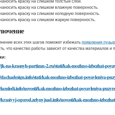
наносить краску на слишком толстый слой.
наносить краску на слишком влажную поверхность.
наносить краску на слишком холодную поверхность.
наносить краску на слишком жаркую поверхность.
лючение
нение всех этих шагов поможет избежать
появления пузыр
ть, что качество работы зависит от качества материалов и
ки:
//jk-na-krasnyh-partizan-2.ru/stati/kak-mozhno-izbezhat-poyav
//dachadesign.info/stati/kak-mozhno-izbezhat-poyavleniya-puzy
//iamledi.info/novosti/kak-mozhno-izbezhat-poyavleniya-puzyre
//krasivyj-ogorod.zelynyjsad.info/novosti/kak-mozhno-izbezhat