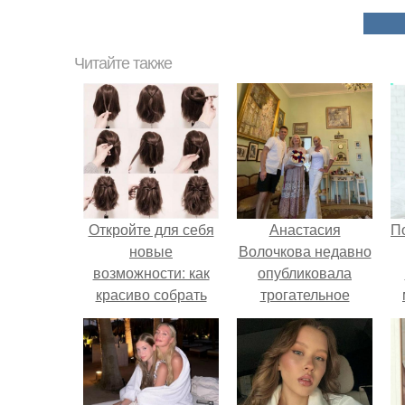
Читайте также
Откройте для себя
Анастасия
П
новые
Волочкова недавно
возможности: как
опубликовала
красиво собрать
трогательное
короткие волосы
совместное фото
со своей мамой, к
которой она
приехала в гости.