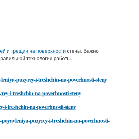
ей и
трещин на поверхности
стены. Важно
 правильной технологии работы.
leniya-puzyrey-i-treshchin-na-poverhnosti-steny
rey-i-treshchin-na-poverhnosti-steny
y-i-treshchin-na-poverhnosti-steny
-poyavleniya-puzyrey-i-treshchin-na-poverhnosti-