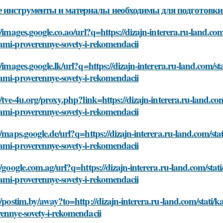
 инструменты и материалы необходимы для подготовки
//images.google.co.ao/url?q=https://dizajn-interera.ru-land.com
ami-proverennye-sovety-i-rekomendacii
//images.google.lk/url?q=https://dizajn-interera.ru-land.com/st
ami-proverennye-sovety-i-rekomendacii
//tve-4u.org/proxy.php?link=https://dizajn-interera.ru-land.com
ami-proverennye-sovety-i-rekomendacii
//maps.google.de/url?q=https://dizajn-interera.ru-land.com/sta
ami-proverennye-sovety-i-rekomendacii
//google.com.ag/url?q=https://dizajn-interera.ru-land.com/stati
ami-proverennye-sovety-i-rekomendacii
//postim.by/away?to=http://dizajn-interera.ru-land.com/stati/
ennye-sovety-i-rekomendacii