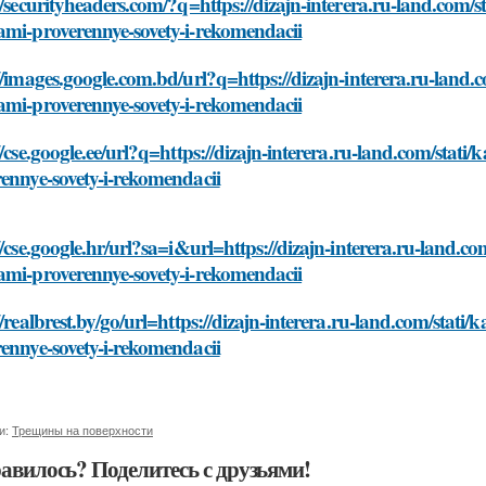
//securityheaders.com/?q=https://dizajn-interera.ru-land.com/st
ami-proverennye-sovety-i-rekomendacii
//images.google.com.bd/url?q=https://dizajn-interera.ru-land.c
ami-proverennye-sovety-i-rekomendacii
//cse.google.ee/url?q=https://dizajn-interera.ru-land.com/stati
ennye-sovety-i-rekomendacii
//cse.google.hr/url?sa=i&url=https://dizajn-interera.ru-land.co
ami-proverennye-sovety-i-rekomendacii
//realbrest.by/go/url=https://dizajn-interera.ru-land.com/stati
ennye-sovety-i-rekomendacii
и:
Трещины на поверхности
авилось? Поделитесь с друзьями!