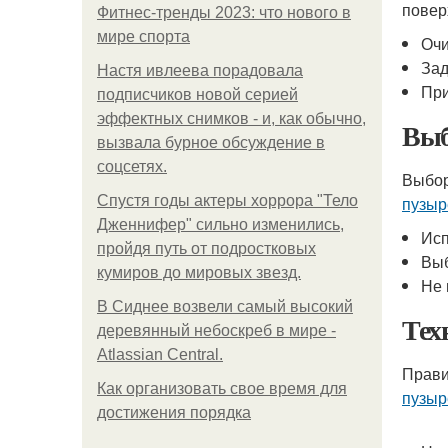
повер
Фитнес-тренды 2023: что нового в
мире спорта
Очи
Зад
Настя ивлеева порадовала
При
подписчиков новой серией
эффектных снимков - и, как обычно,
Выб
вызвала бурное обсуждение в
соцсетях.
Выбор
Спустя годы актеры хоррора "Тело
пузыр
Дженнифер" сильно изменились,
Исп
пройдя путь от подростковых
Выб
кумиров до мировых звезд.
Не 
В Сиднее возвели самый высокий
Тех
деревянный небоскреб в мире -
Atlassian Central.
Прави
Как организовать свое время для
пузыр
достижения порядка