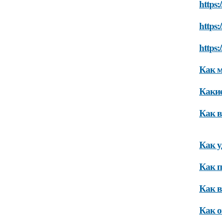
https:
https:
https:
Как м
Какие
Как в
Как у
Как п
Как в
Как о