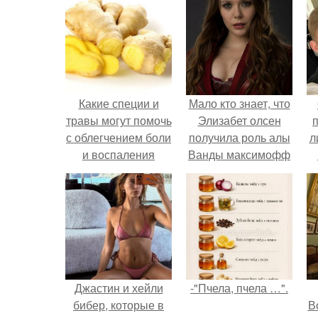
Какие специи и
Мало кто знает, что
травы могут помочь
Элизабет олсен
с облегчением боли
получила роль алы
л
и воспаления
Ванды максимофф
не сразу.
п
Джастин и хейли
-"Пчела, пчела …".
бибер, которые в
В