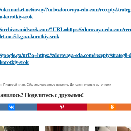
//ukrmarket.net/away/?url=zdorovaya-eda.com/recepty/strateg
a-korotkiy-srok
//archives.midweek.com/?URL=https://zdorovaya-eda.com/recep
et-na-5-kg-za-korotkiy-srok
//google.ga/url?q=https://zdorovaya-eda.com/recepty/strategii
korotkiy-srok
и:
Пищевой план
,
Сбалансированное питание
,
Дополнительные источники
авилось? Поделитесь с друзьями!