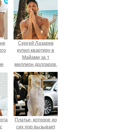
 не
Сергей Лазарев
ого
купил квартиру в
Майами за 1
ле
миллион долларов.
ых
ерта
Платье, которое до
с
сих пор вызывает