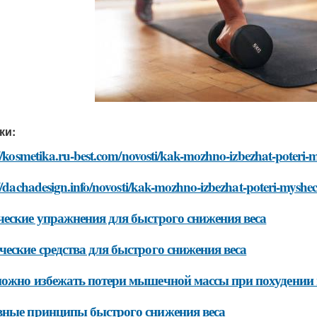
ки:
//kosmetika.ru-best.com/novosti/kak-mozhno-izbezhat-poteri
//dachadesign.info/novosti/kak-mozhno-izbezhat-poteri-mysh
еские упражнения для быстрого снижения веса
еские средства для быстрого снижения веса
ожно избежать потери мышечной массы при похудении 
ные принципы быстрого снижения веса