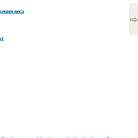
ения веса
⇨
кг