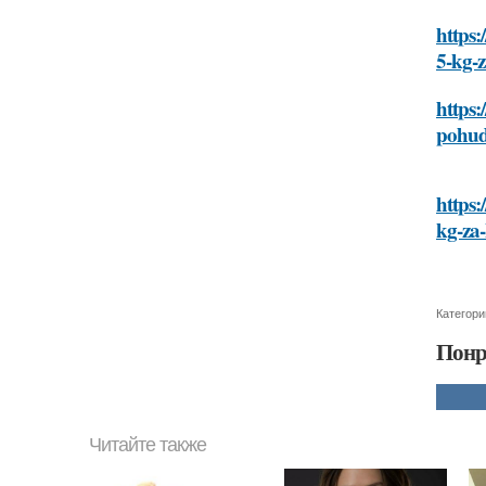
https:
5-kg-z
https:
pohud
https:
kg-za-
Категори
Понр
Читайте также