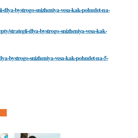
ii-dlya-bystrogo-snizheniya-vesa-kak-pohudet-na-
ty/strategii-dlya-bystrogo-snizheniya-vesa-kak-
-dlya-bystrogo-snizheniya-vesa-kak-pohudet-na-5-