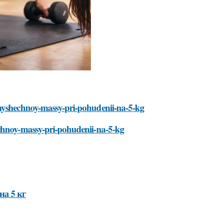
-myshechnoy-massy-pri-pohudenii-na-5-kg
echnoy-massy-pri-pohudenii-na-5-kg
на 5 кг