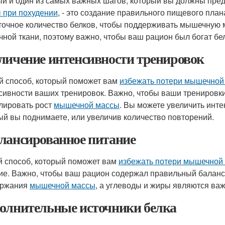
й и один из самых важных шагов, который вы должны пре
 при похудении
, - это создание правильного пищевого план
точное количество белков, чтобы поддерживать мышечную 
ной ткани, поэтому важно, чтобы ваш рацион был богат бе
личение интенсивности тренировок
й способ, который поможет вам
избежать потери мышечной
сивности ваших тренировок. Важно, чтобы ваши тренировк
лировать рост
мышечной массы
. Вы можете увеличить инте
ый вы поднимаете, или увеличив количество повторений.
лансированное питание
й способ, который поможет вам
избежать потери мышечной 
ие. Важно, чтобы ваш рацион содержал правильный баланс 
ержания
мышечной массы
, а углеводы и жиры являются ва
олнительные источники белка