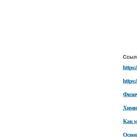
Ссыл
https:
https:
Физич
Химич
Как м
Основ