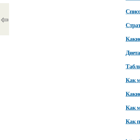
Списо
⇦
Страт
Какие
Диета
Табли
Как м
Какие
Как м
Как п