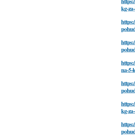
https:
kg-za-
https:
pohud
https:
pohud
https:
na-5-k
https:
pohud
https:
kg-za-
https:
pohud