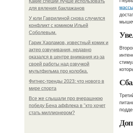
Первы
Какие специи лучше использовать
массы
для вяления баклажанов
доста
У юли Гаврилиной снова случился
мышеч
конфликт с комиком Ильей
Уве
Соболевым.
Гарик Харламов, известный комик и
Второ
актер озвучивания, недавно
интен
оказался в центре внимания из-за
стиму
своей работы над озвучкой
котор
мультфильма про колобка.
Сба
Фитнес-тренды 2023: что нового в
мире спорта
Трети
Все же слышали про вчерашнюю
питан
победу Бена аффлека в "кто хочет
подд
стать миллионером?
Доп