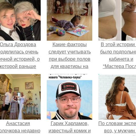
Ольга Дроздова
Какие факторы
В этой истории
поделилась очень
следует учитывать
было подпольн
ичной историей, о
при выборе полов
кабинета и
которой раньше
для квартиры на
"Мастера Пос
очти не говорила.
первом этаже
Двухнедельн
Курсов".
Анастасия
Гарик Харламов,
По словам эксп
олочкова недавно
известный комик и
воз, у мужчин 