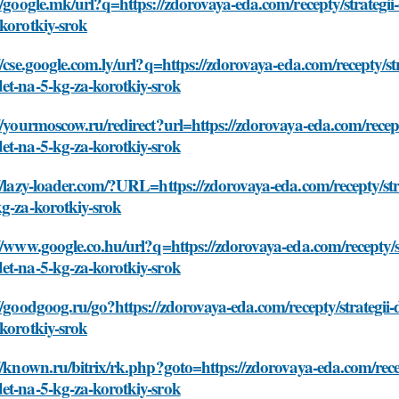
//google.mk/url?q=https://zdorovaya-eda.com/recepty/strategi
korotkiy-srok
//cse.google.com.ly/url?q=https://zdorovaya-eda.com/recepty/st
et-na-5-kg-za-korotkiy-srok
//yourmoscow.ru/redirect?url=https://zdorovaya-eda.com/recept
et-na-5-kg-za-korotkiy-srok
//lazy-loader.com/?URL=https://zdorovaya-eda.com/recepty/str
g-za-korotkiy-srok
//www.google.co.hu/url?q=https://zdorovaya-eda.com/recepty/s
et-na-5-kg-za-korotkiy-srok
//goodgoog.ru/go?https://zdorovaya-eda.com/recepty/strategii
korotkiy-srok
//known.ru/bitrix/rk.php?goto=https://zdorovaya-eda.com/recep
et-na-5-kg-za-korotkiy-srok