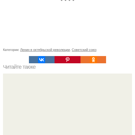
Категории:
Ленин в октябрьской революции
,
Советский союз
Читайте также
Как правильно выбрать солнцезащитный крем