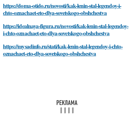
https://doma-otido.ru/novosti/kak-lenin-stal-legendoy-i-
chto-oznachaet-eto-dlya-sovetskogo-obshchestva
https://idealnaya-figura.ru/novosti/kak-lenin-stal-legendoy-
i-chto-oznachaet-eto-dlya-sovetskogo-obshchestva
https://mysadinfo.ru/stati/kak-lenin-stal-legendoy-i-chto-
oznachaet-eto-dlya-sovetskogo-obshchestva