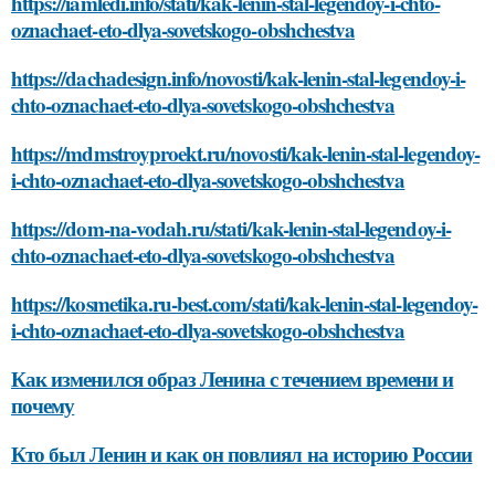
https://iamledi.info/stati/kak-lenin-stal-legendoy-i-chto-
oznachaet-eto-dlya-sovetskogo-obshchestva
https://dachadesign.info/novosti/kak-lenin-stal-legendoy-i-
chto-oznachaet-eto-dlya-sovetskogo-obshchestva
https://mdmstroyproekt.ru/novosti/kak-lenin-stal-legendoy-
i-chto-oznachaet-eto-dlya-sovetskogo-obshchestva
https://dom-na-vodah.ru/stati/kak-lenin-stal-legendoy-i-
chto-oznachaet-eto-dlya-sovetskogo-obshchestva
https://kosmetika.ru-best.com/stati/kak-lenin-stal-legendoy-
i-chto-oznachaet-eto-dlya-sovetskogo-obshchestva
Как изменился образ Ленина с течением времени и
почему
Кто был Ленин и как он повлиял на историю России