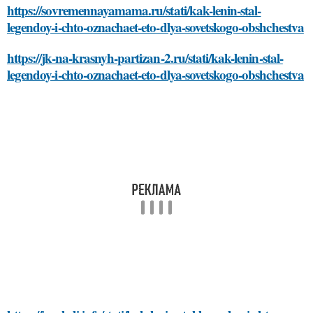
https://sovremennayamama.ru/stati/kak-lenin-stal-
legendoy-i-chto-oznachaet-eto-dlya-sovetskogo-obshchestva
https://jk-na-krasnyh-partizan-2.ru/stati/kak-lenin-stal-
legendoy-i-chto-oznachaet-eto-dlya-sovetskogo-obshchestva