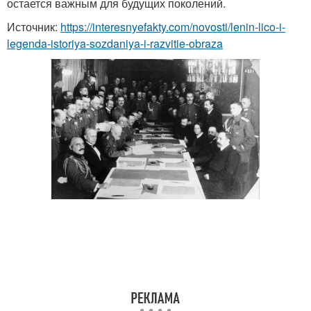
остается важным для будущих поколений.
Источник:
https://interesnyefakty.com/novosti/lenin-lico-i-
legenda-istoriya-sozdaniya-i-razvitie-obraza