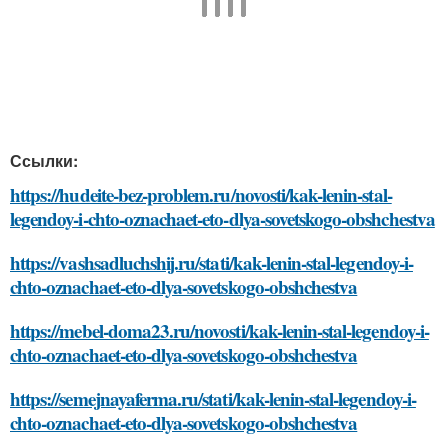
Ссылки:
https://hudeite-bez-problem.ru/novosti/kak-lenin-stal-
legendoy-i-chto-oznachaet-eto-dlya-sovetskogo-obshchestva
https://vashsadluchshij.ru/stati/kak-lenin-stal-legendoy-i-
chto-oznachaet-eto-dlya-sovetskogo-obshchestva
https://mebel-doma23.ru/novosti/kak-lenin-stal-legendoy-i-
chto-oznachaet-eto-dlya-sovetskogo-obshchestva
https://semejnayaferma.ru/stati/kak-lenin-stal-legendoy-i-
chto-oznachaet-eto-dlya-sovetskogo-obshchestva