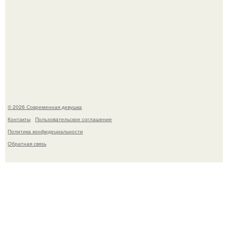
Бывшая актриса для самых взрослых амаранта Хэнк
стала сенатором в Колумбии.
© 2026 Современная девушка
Контакты
Пользовательское соглашение
Политика конфидециальности
Обратная связь