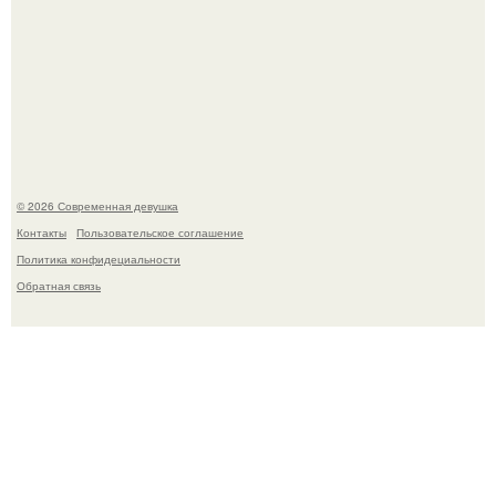
Бывшая актриса для самых взрослых амаранта Хэнк
стала сенатором в Колумбии.
© 2026 Современная девушка
Контакты
Пользовательское соглашение
Политика конфидециальности
Обратная связь