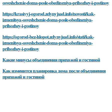
osveshchenie-doma-posle-obedineniya-prihozhey-i-gostinoy
https://krasivyj-ogorod.zelynyjsad.info/novosti/kak-
izmenitsya-osveshchenie-doma-posle-obedineniya-
prihozhey-i-gostinoy
https://ogorod-bez-hlopot.zelynyjsad.info/stati/kak-
izmenitsya-osveshchenie-doma-posle-obedineniya-
prihozhey-i-gostinoy
Какие минусы объединения прихожей и гостиной
Как изменится планировка дома после объединения
прихожей и гостиной