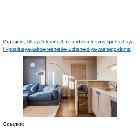
Источник:
https://interer-stil.ru-land.com/novosti/prihozhaya-
ili-gostinaya-kakoe-reshenie-luchshe-dlya-vashego-doma
Ссылки: