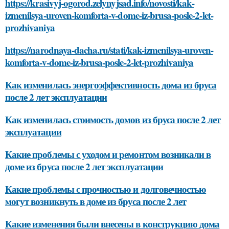
https://krasivyj-ogorod.zelynyjsad.info/novosti/kak-
izmenilsya-uroven-komforta-v-dome-iz-brusa-posle-2-let-
prozhivaniya
https://narodnaya-dacha.ru/stati/kak-izmenilsya-uroven-
komforta-v-dome-iz-brusa-posle-2-let-prozhivaniya
Как изменилась энергоэффективность дома из бруса
после 2 лет эксплуатации
Как изменилась стоимость домов из бруса после 2 лет
эксплуатации
Какие проблемы с уходом и ремонтом возникали в
доме из бруса после 2 лет эксплуатации
Какие проблемы с прочностью и долговечностью
могут возникнуть в доме из бруса после 2 лет
Какие изменения были внесены в конструкцию дома