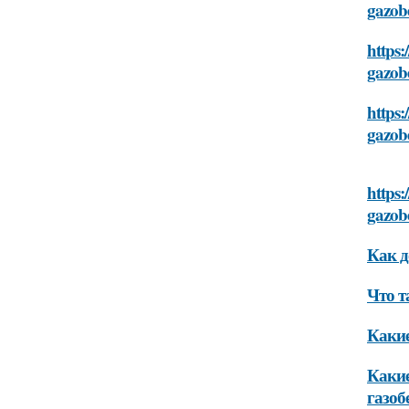
gazob
https:
gazob
https:
gazob
https:
gazob
Как д
Что т
Какие
Какие
газоб