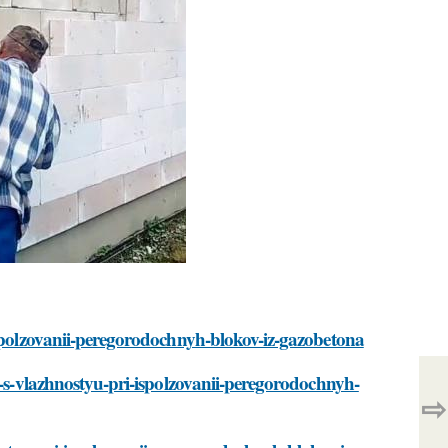
ispolzovanii-peregorodochnyh-blokov-iz-gazobetona
m-s-vlazhnostyu-pri-ispolzovanii-peregorodochnyh-
⇨