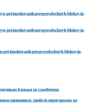
styu-pri-ispolzovanii-peregorodochnyh-blokov-iz-
styu-pri-ispolzovanii-peregorodochnyh-blokov-iz-
u-pri-ispolzovanii-peregorodochnyh-blokov-iz-
одочным блокам из газобетона
лоизоляционных свойств перегородок из