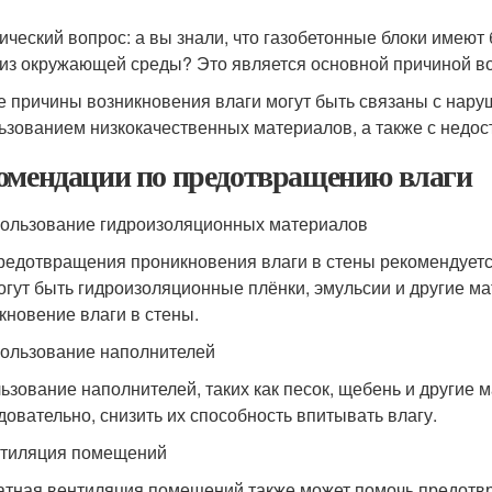
ический вопрос: а вы знали, что газобетонные блоки имеют
 из окружающей среды? Это является основной причиной во
е причины возникновения влаги могут быть связаны с нару
ьзованием низкокачественных материалов, а также с недо
омендации по предотвращению влаги
пользование гидроизоляционных материалов
редотвращения проникновения влаги в стены рекомендует
огут быть гидроизоляционные плёнки, эмульсии и другие 
кновение влаги в стены.
пользование наполнителей
ьзование наполнителей, таких как песок, щебень и другие 
едовательно, снизить их способность впитывать влагу.
нтиляция помещений
атная вентиляция помещений также может помочь предотвр