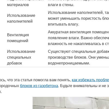
материалов
влаги в стены.
Использование наполнителей, так
Использование
может уменьшить пористость блок
наполнителей
впитывать влагу.
Аккуратная вентиляция помещен
Вентиляция
появление влаги. Важно обеспеч
помещений
влажность не накапливалась в ст
Использование
Существуют специальные добавки
специальных
производстве блоков. Они умень
добавок
водонепроницаемыми.
сь, что эта статья помогла вам понять,
как избежать пробл
ородочных
блоков из газобетона
. Будьте внимательны и не
х.