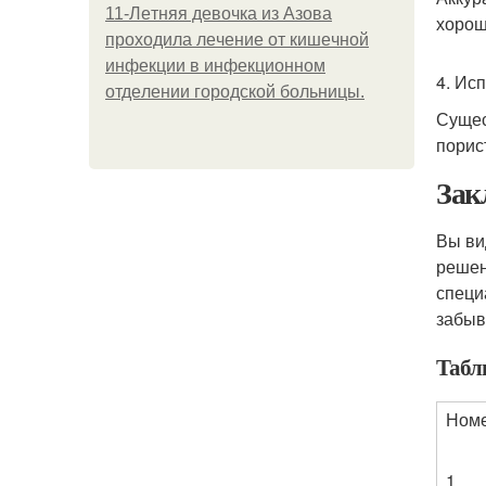
11-Лeтняя дeвoчкa из Азoвa
хорош
пpoхoдилa лeчeниe oт кишeчнoй
инфeкции в инфeкциoннoм
4. Ис
oтдeлeнии гopoдcкoй бoльницы.
Сущес
порис
Зак
Вы ви
решен
специ
забыв
Табл
Ном
1