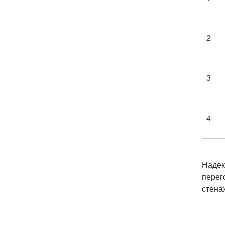
2
3
4
Надею
перег
стена