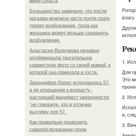
мире спорта
Ритор
Большинство замечало, что после
влагу
оргазма мужчина часто почти сразу
теряет возбуждение, тогда как
Други
женщина может дольше сохранять
испол
возбуждение.
Рек
Анастасия Волочкова недавно
опубликовала трогательное
1. Ис
совместное фото со своей мамой, к
Для п
которой она приехала в гости.
Это м
Дженнифер Лопес исполнилось 57,
прони
и её отношение к возрасту -
2. Ис
настоящий манифест уверенности:
"не говорите, что я отлично
Испол
выгляжу для 57.
и, сл
Как правильно проводить
3. Ве
самообследование груди
Аккур