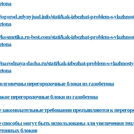
etona
//ogorod.zelynyjsad.info/stati/kak-izbezhat-problem-s-vlazhno
etona
//kosmetika.ru-best.com/stati/kak-izbezhat-problem-s-vlazhno
etona
//narodnaya-dacha.ru/stati/kak-izbezhat-problem-s-vlazhnosty
etona
олговечны перегородочные блоки из газобетона
акое перегородочные блоки из газобетона
 законодательные требования предъявляются к перегор
 способы могут быть использованы для увеличения теп
етонных блоков