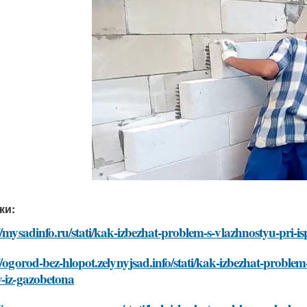
ки:
//mysadinfo.ru/stati/kak-izbezhat-problem-s-vlazhnostyu-pri-
//ogorod-bez-hlopot.zelynyjsad.info/stati/kak-izbezhat-proble
v-iz-gazobetona