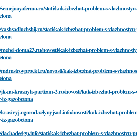
//semejnayaferma.ru/stati/kak-izbezhat-problem-s-vlazhnostyu
etona
//vashsadluchshij.ru/stati/kak-izbezhat-problem-s-vlazhnostyu
etona
//mebel-doma23.ru/novosti/kak-izbezhat-problem-s-vlazhnosty
etona
//mdmstroyproekt.ru/novosti/kak-izbezhat-problem-s-vlazhnos
etona
//jk-na-krasnyh-partizan-2.ru/novosti/kak-izbezhat-problem-s
v-iz-gazobetona
//krasivyj-ogorod.zelynyjsad.info/novosti/kak-izbezhat-probl
v-iz-gazobetona
//dachadesign.info/stati/kak-izbezhat-problem-s-vlazhnostyu-p