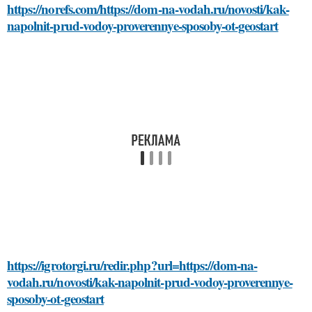
https://norefs.com/https://dom-na-vodah.ru/novosti/kak-
napolnit-prud-vodoy-proverennye-sposoby-ot-geostart
https://igrotorgi.ru/redir.php?url=https://dom-na-
vodah.ru/novosti/kak-napolnit-prud-vodoy-proverennye-
sposoby-ot-geostart