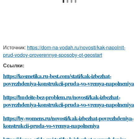
Источник:
https://dom-na-vodah.ru/novosti/kak-napolnit-
prud-vodoy-proverennye-sposoby-ot-geostart
Ссылки:
https://kosmetika.ru-best.com/stati/kak-izbezhat-
povrezhdeniya-konstrukcii-pruda-vo-vremya-napolneniya
https://hudeite-bez-problem.ru/novosti/kak-izbezhat-
povrezhdeniya-konstrukcii-pruda-vo-vremya-napolneniya
https://by-womens.ru/novosti/kak-izbezhat-povrezhdeniya-
konstrukcii-pruda-vo-vremya-napolneniya