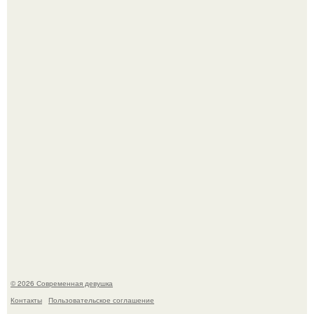
Рацион 1400 калорий.
Кристина асмус опубликовала пляжные фото с 12-
летней дочерью от Гарика Харламова.
© 2026 Современная девушка
Контакты
Пользовательское соглашение