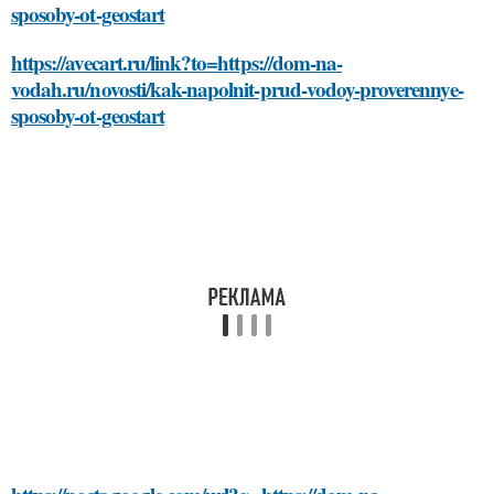
sposoby-ot-geostart
https://avecart.ru/link?to=https://dom-na-
vodah.ru/novosti/kak-napolnit-prud-vodoy-proverennye-
sposoby-ot-geostart