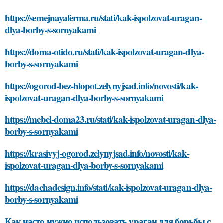
https://semejnayaferma.ru/stati/kak-ispolzovat-uragan-
dlya-borby-s-sornyakami
https://doma-otido.ru/stati/kak-ispolzovat-uragan-dlya-
borby-s-sornyakami
https://ogorod-bez-hlopot.zelynyjsad.info/novosti/kak-
ispolzovat-uragan-dlya-borby-s-sornyakami
https://mebel-doma23.ru/stati/kak-ispolzovat-uragan-dlya-
borby-s-sornyakami
https://krasivyj-ogorod.zelynyjsad.info/novosti/kak-
ispolzovat-uragan-dlya-borby-s-sornyakami
https://dachadesign.info/stati/kak-ispolzovat-uragan-dlya-
borby-s-sornyakami
Как часто нужно использовать ураган для борьбы с