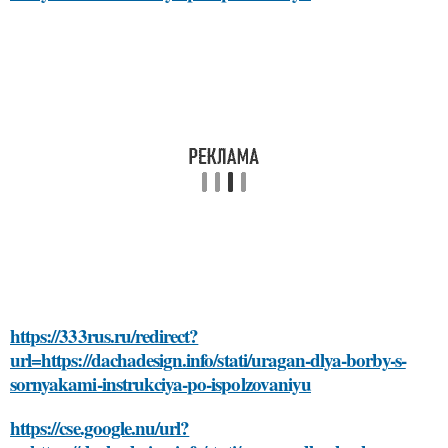
https://333rus.ru/redirect?
url=https://dachadesign.info/stati/uragan-dlya-borby-s-
sornyakami-instrukciya-po-ispolzovaniyu
https://cse.google.nu/url?