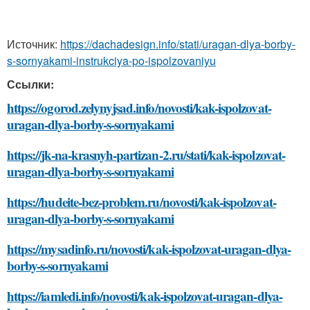
Источник:
https://dachadesign.info/stati/uragan-dlya-borby-
s-sornyakami-instrukciya-po-ispolzovaniyu
Ссылки:
https://ogorod.zelynyjsad.info/novosti/kak-ispolzovat-
uragan-dlya-borby-s-sornyakami
https://jk-na-krasnyh-partizan-2.ru/stati/kak-ispolzovat-
uragan-dlya-borby-s-sornyakami
https://hudeite-bez-problem.ru/novosti/kak-ispolzovat-
uragan-dlya-borby-s-sornyakami
https://mysadinfo.ru/novosti/kak-ispolzovat-uragan-dlya-
borby-s-sornyakami
https://iamledi.info/novosti/kak-ispolzovat-uragan-dlya-