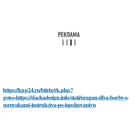
https://knp24.ru/bitrix/rk.php?
goto=https://dachadesign.info/stati/uragan-dlya-borby-s-
sornyakami-instrukciya-po-ispolzovaniyu