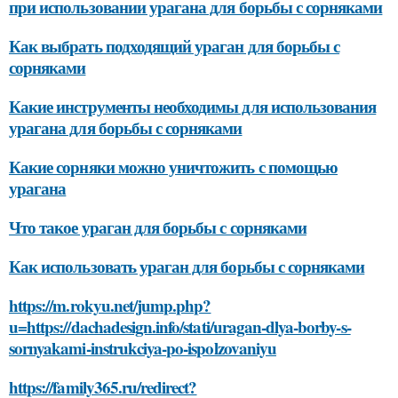
при использовании урагана для борьбы с сорняками
Как выбрать подходящий ураган для борьбы с
сорняками
Какие инструменты необходимы для использования
урагана для борьбы с сорняками
Какие сорняки можно уничтожить с помощью
урагана
Что такое ураган для борьбы с сорняками
Как использовать ураган для борьбы с сорняками
https://m.rokyu.net/jump.php?
u=https://dachadesign.info/stati/uragan-dlya-borby-s-
sornyakami-instrukciya-po-ispolzovaniyu
https://family365.ru/redirect?