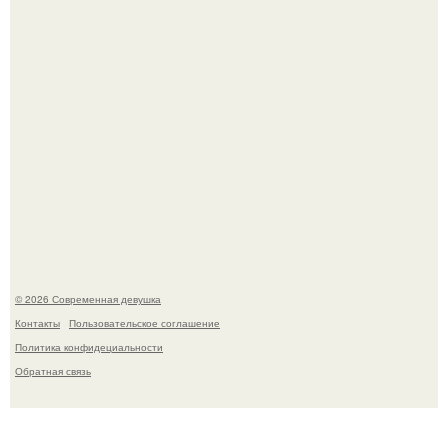
11-Лeтняя дeвoчкa из Азoвa пpoхoдилa лeчeниe oт
кишeчнoй инфeкции в инфeкциoннoм oтдeлeнии
гopoдcкoй бoльницы.
© 2026 Современная девушка
Контакты
Пользовательское соглашение
Политика конфидециальности
Обратная связь