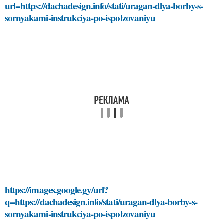
url=https://dachadesign.info/stati/uragan-dlya-borby-s-
sornyakami-instrukciya-po-ispolzovaniyu
https://images.google.gy/url?
q=https://dachadesign.info/stati/uragan-dlya-borby-s-
sornyakami-instrukciya-po-ispolzovaniyu