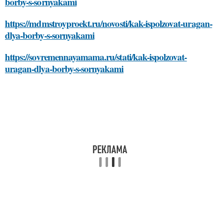
borby-s-sornyakami
https://mdmstroyproekt.ru/novosti/kak-ispolzovat-uragan-
dlya-borby-s-sornyakami
https://sovremennayamama.ru/stati/kak-ispolzovat-
uragan-dlya-borby-s-sornyakami