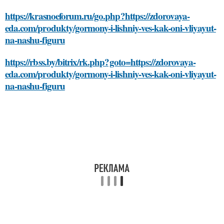
https://krasnoeforum.ru/go.php?https://zdorovaya-
eda.com/produkty/gormony-i-lishniy-ves-kak-oni-vliyayut-
na-nashu-figuru
https://rbss.by/bitrix/rk.php?goto=https://zdorovaya-
eda.com/produkty/gormony-i-lishniy-ves-kak-oni-vliyayut-
na-nashu-figuru