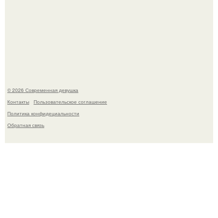
Спустя годы актеры хоррора "Тело Дженнифер" сильно
изменились, пройдя путь от подростковых кумиров до
мировых звезд.
© 2026 Современная девушка
Контакты
Пользовательское соглашение
Политика конфидециальности
Обратная связь