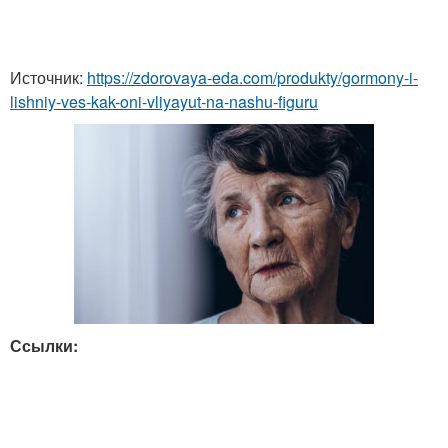
Источник:
https://zdorovaya-eda.com/produkty/gormony-i-
lishniy-ves-kak-oni-vliyayut-na-nashu-figuru
Ссылки: