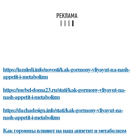
https://iamledi.info/novosti/kak-gormony-vliyayut-na-nash-
appetit-i-metabolizm
https://mebel-doma23.ru/stati/kak-gormony-vliyayut-na-
nash-appetit-i-metabolizm
https://dachadesign.info/stati/kak-gormony-vliyayut-na-
nash-appetit-i-metabolizm
Как гормоны влияют на наш аппетит и метаболизм