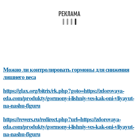
Можно ли контролировать гормоны для снижения
лишнего веса
https://glax.org/bitrix/rk.php?goto=https://zdorovaya-
eda.com/produkty/gormony-i-lishniy-ves-kak-oni-vliyayut-
na-nashu-figuru
https://rewers.ru/redirect.php?url=https://zdorovaya-
eda.com/produkty/gormony-i-lishniy-ves-kak-oni-vliyayut-
na-nashu-figuru