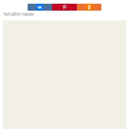
Читайте также
Как долго готовится это блюдо
Ольга Дроздова поделилась очень личной историей, о
которой раньше почти не говорила.