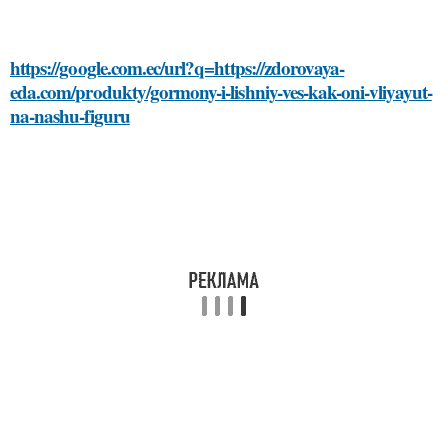
https://google.com.ec/url?q=https://zdorovaya-
eda.com/produkty/gormony-i-lishniy-ves-kak-oni-vliyayut-
na-nashu-figuru