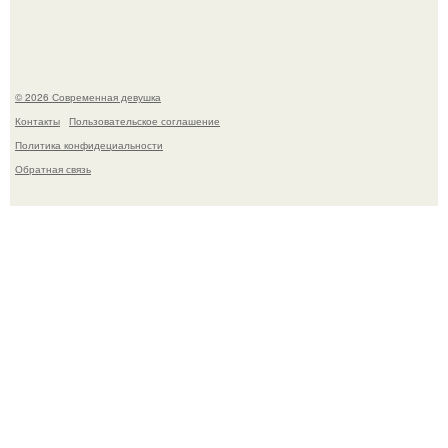
летней дочерью от Гарика Харламова.
© 2026 Современная девушка
Контакты
Пользовательское соглашение
Политика конфидециальности
Обратная связь