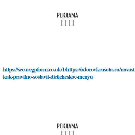
https://securegpform.co.uk/1/https://zdorovkrasota.ru/novosti/
kak-pravilno-sostavit-dieticheskoe-menyu