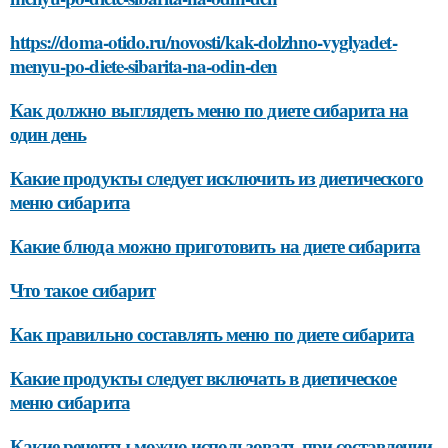
https://doma-otido.ru/novosti/kak-dolzhno-vyglyadet-
menyu-po-diete-sibarita-na-odin-den
Как должно выглядеть меню по диете сибарита на
один день
Какие продукты следует исключить из диетического
меню сибарита
Какие блюда можно приготовить на диете сибарита
Что такое сибарит
Как правильно составлять меню по диете сибарита
Какие продукты следует включать в диетическое
меню сибарита
Какие рецепты можно использовать при составлении