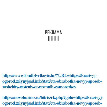
https://www.fondbtvrtkovic.hr/?URL=https://krasivyj-
ogorod.zelynyjsad.info/stati/eta-obrabotka-novyy-sposob-
zashchity-rasteniy-ot-vesennih-zamorozkov
https://novoburino.ru/bitrix/rk.php?goto=https://krasivyj-
ogorod.zelynyjsad.info/stati/eta-obrabotka-novyy-sposob-