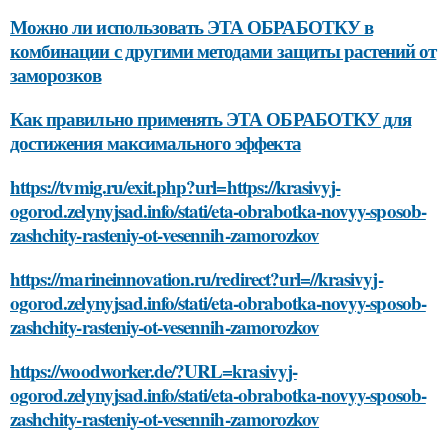
Можно ли использовать ЭТА ОБРАБОТКУ в
комбинации с другими методами защиты растений от
заморозков
Как правильно применять ЭТА ОБРАБОТКУ для
достижения максимального эффекта
https://tvmig.ru/exit.php?url=https://krasivyj-
ogorod.zelynyjsad.info/stati/eta-obrabotka-novyy-sposob-
zashchity-rasteniy-ot-vesennih-zamorozkov
https://marineinnovation.ru/redirect?url=//krasivyj-
ogorod.zelynyjsad.info/stati/eta-obrabotka-novyy-sposob-
zashchity-rasteniy-ot-vesennih-zamorozkov
https://woodworker.de/?URL=krasivyj-
ogorod.zelynyjsad.info/stati/eta-obrabotka-novyy-sposob-
zashchity-rasteniy-ot-vesennih-zamorozkov