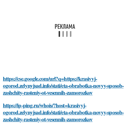
https://cse.google.com/url?q=https://krasivyj-
ogorod.zelynyjsad.info/stati/eta-obrabotka-novyy-sposob-
zashchity-rasteniy-ot-vesennih-zamorozkov
https://ip-ping.ru/whois/?host=krasivyj-
ogorod.zelynyjsad.info/stati/eta-obrabotka-novyy-sposob-
zashchity-rasteniy-ot-vesennih-zamorozkov