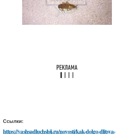
Ссылки:
https://vashsadluchshij.ru/novosti/kak-dolgo-dlitsya-