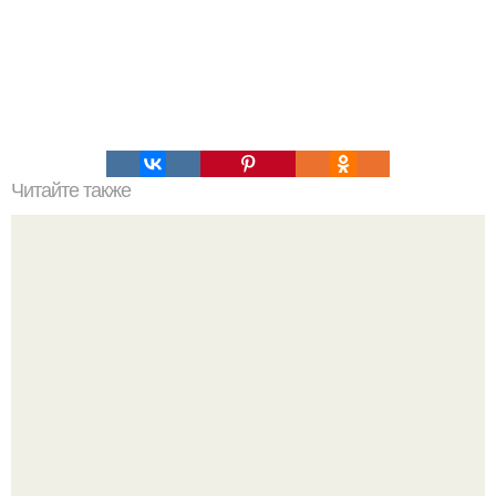
Читайте также
Первая в мире супервакцина от коронавируса одобрена
- что это значит для будущего