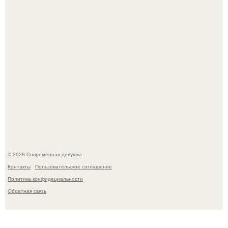
Большинство замечало, что после оргазма мужчина
часто почти сразу теряет возбуждение, тогда как
женщина может дольше сохранять возбуждение.
© 2026 Современная девушка
Контакты
Пользовательское соглашение
Политика конфидециальности
Обратная связь