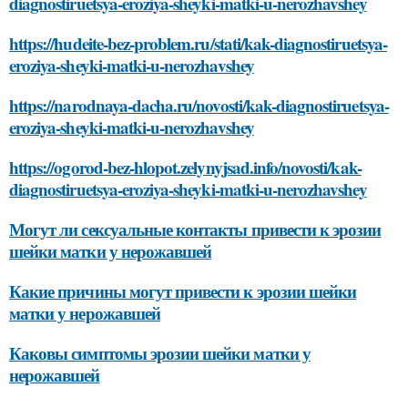
diagnostiruetsya-eroziya-sheyki-matki-u-nerozhavshey
https://hudeite-bez-problem.ru/stati/kak-diagnostiruetsya-
eroziya-sheyki-matki-u-nerozhavshey
https://narodnaya-dacha.ru/novosti/kak-diagnostiruetsya-
eroziya-sheyki-matki-u-nerozhavshey
https://ogorod-bez-hlopot.zelynyjsad.info/novosti/kak-
diagnostiruetsya-eroziya-sheyki-matki-u-nerozhavshey
Могут ли сексуальные контакты привести к эрозии
шейки матки у нерожавшей
Какие причины могут привести к эрозии шейки
матки у нерожавшей
Каковы симптомы эрозии шейки матки у
нерожавшей