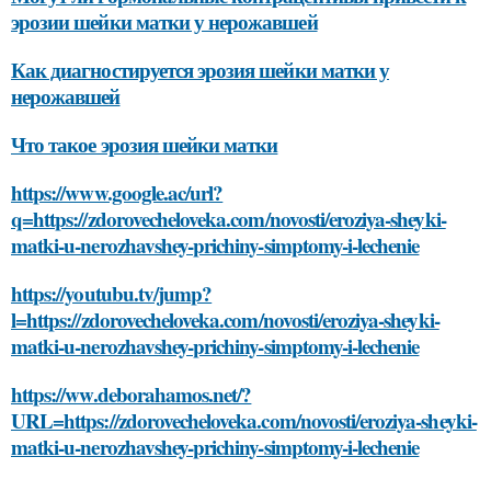
эрозии шейки матки у нерожавшей
Как диагностируется эрозия шейки матки у
нерожавшей
Что такое эрозия шейки матки
https://www.google.ac/url?
q=https://zdorovecheloveka.com/novosti/eroziya-sheyki-
matki-u-nerozhavshey-prichiny-simptomy-i-lechenie
https://youtubu.tv/jump?
l=https://zdorovecheloveka.com/novosti/eroziya-sheyki-
matki-u-nerozhavshey-prichiny-simptomy-i-lechenie
https://ww.deborahamos.net/?
URL=https://zdorovecheloveka.com/novosti/eroziya-sheyki-
matki-u-nerozhavshey-prichiny-simptomy-i-lechenie