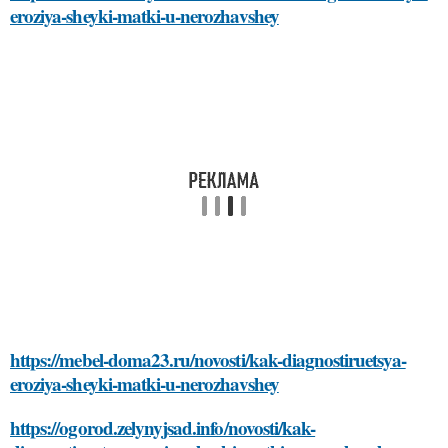
eroziya-sheyki-matki-u-nerozhavshey
https://mebel-doma23.ru/novosti/kak-diagnostiruetsya-
eroziya-sheyki-matki-u-nerozhavshey
https://ogorod.zelynyjsad.info/novosti/kak-