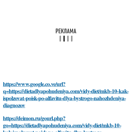
https://www.google.co.ve/url?
q=https://dietadlyapohudeniya.com/vidy-diet/mkb-10-kak-
ispolzovat-poisk-po-alfavitu-dlya-bystrogo-nahozhdeniya-
diagnozov
https://deimon.ru/gourl.php?
go=https://dietadlyapohudeniya.com/vidy-diet/mkb-10-