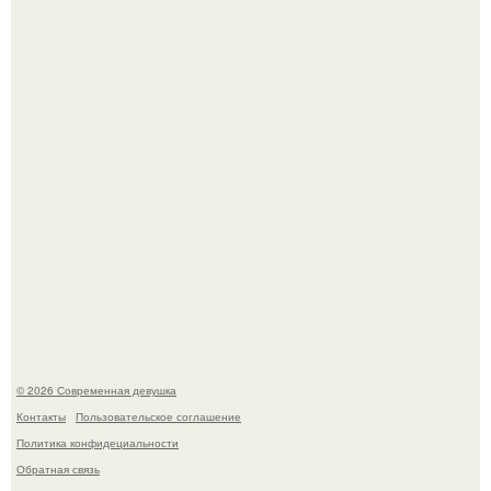
Итальяно веро: Орнелла мути упаковала чемоданы и
готовится обзавестись красным паспортом.
Рацион 1400 калорий.
© 2026 Современная девушка
Контакты
Пользовательское соглашение
Политика конфидециальности
Обратная связь