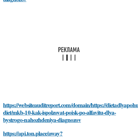
https://websiteauditreport.com/domain/https://dietadlyapoh
diet/mkb-10-kak-ispolzovat-poisk-po-alfavitu-dlya-
bystrogo-nahozhdeniya-diagnozov
https://api.ton.place/away?