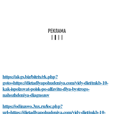
https://akgs.biz/bitrix/rk.php?
goto=https://dietadlyapohudeniya.com/vidy-diet/mkb-10-
kak-ispolzovat-poisk-po-alfavitu-dlya-bystrogo-
nahozhdeniya-diagnozov
https://odinzovo.3nx.ru/loc.php?
url=https://dietadlyapohudeniya.com/vidy-diet/mkb-10-