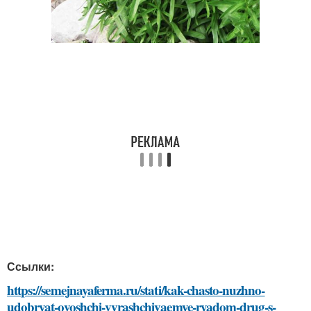
Ссылки:
https://semejnayaferma.ru/stati/kak-chasto-nuzhno-
udobryat-ovoshchi-vyrashchivaemye-ryadom-drug-s-