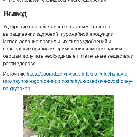
Вывод
Удобрение овощей является важным этапом в
выращивании здоровой и урожайной продукции.
Использование правильных типов удобрений и
соблюдение правил их применения поможет вашим
овощам получать необходимые питательные вещества и
рости здорово.
Источник:
https://ogorod.zelynyjsad.info/stati/uluchshayte-
urozhaynost-ogoroda-s-pomoshchyu-sosedstva-ovoshchey-
na-gryadkah