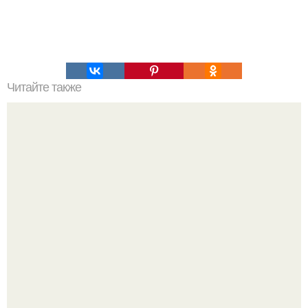
Читайте также
Как сделать хвостик с крабиком: простой туториал для
начинающих