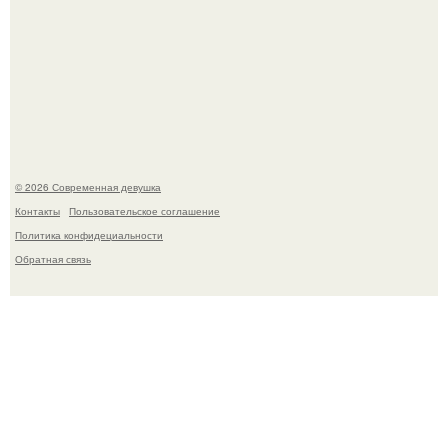
Бывшая актриса для самых взрослых амаранта Хэнк
стала сенатором в Колумбии.
© 2026 Современная девушка
Контакты
Пользовательское соглашение
Политика конфидециальности
Обратная связь