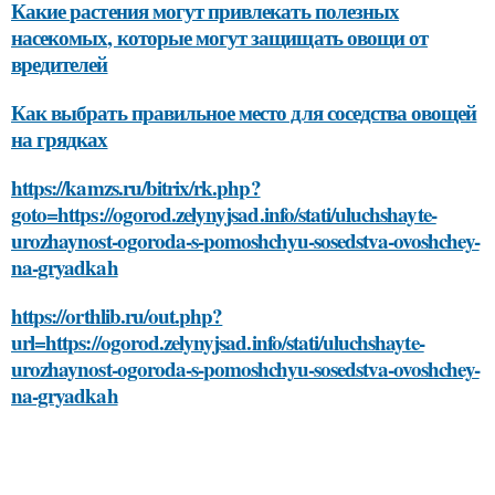
Какие растения могут привлекать полезных
насекомых, которые могут защищать овощи от
вредителей
Как выбрать правильное место для соседства овощей
на грядках
https://kamzs.ru/bitrix/rk.php?
goto=https://ogorod.zelynyjsad.info/stati/uluchshayte-
urozhaynost-ogoroda-s-pomoshchyu-sosedstva-ovoshchey-
na-gryadkah
https://orthlib.ru/out.php?
url=https://ogorod.zelynyjsad.info/stati/uluchshayte-
urozhaynost-ogoroda-s-pomoshchyu-sosedstva-ovoshchey-
na-gryadkah